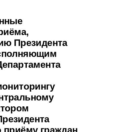
анные
риёма,
ию Президента
исполняющим
Департамента
мониторингу
нтральному
ктором
Президента
 приёму граждан