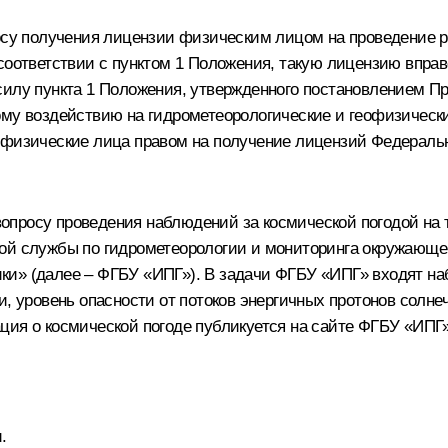
у получения лицензии физическим лицом на проведение р
 соответствии с пунктом 1 Положения, такую лицензию впр
силу пункта 1 Положения, утвержденного постановлением П
ому воздействию на гидрометеорологические и геофизически
к физические лица правом на получение лицензий Федераль
опросу проведения наблюдений за космической погодой на 
ной службы по гидрометеорологии и мониторинга окружающе
и» (далее – ФГБУ «ИПГ»). В задачи ФГБУ «ИПГ» входят на
и, уровень опасности от потоков энергичных протонов солн
ция о космической погоде публикуется на сайте ФГБУ «ИПГ
.