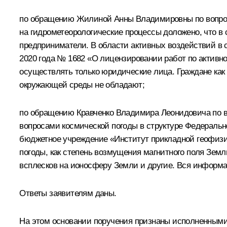
по обращению Жилиной Анны Владимировны по вопрос
на гидрометеорологические процессы доложено, что в
предприниматели. В области активных воздействий в 
2020 года № 1682 «О лицензировании работ по активн
осуществлять только юридические лица. Граждане ка
окружающей среды не обладают;
по обращению Кравченко Владимира Леонидовича по в
вопросами космической погоды в структуре Федераль
бюджетное учреждение «Институт прикладной геофизик
погоды, как степень возмущения магнитного поля Земл
всплесков на ионосферу Земли и другие. Вся информа
Ответы заявителям даны.
На этом основании поручения признаны исполненными