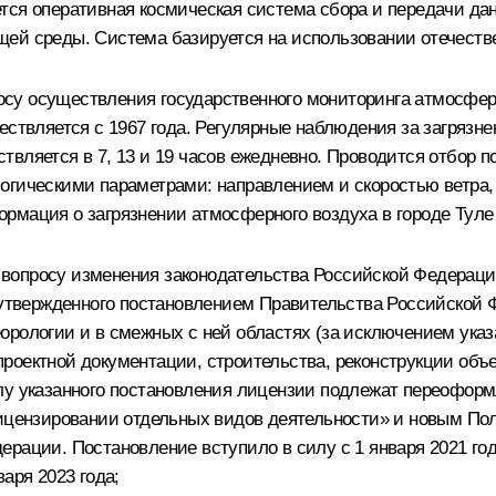
тся оперативная космическая система сбора и передачи д
ей среды. Система базируется на использовании отечеств
у осуществления государственного мониторинга атмосферно
ествляется с 1967 года. Регулярные наблюдения за загрязн
твляется в 7, 13 и 19 часов ежедневно. Проводится отбор
огическими параметрами: направлением и скоростью ветра,
рмация о загрязнении атмосферного воздуха в городе Туле
вопросу изменения законодательства Российской Федераци
 утвержденного постановлением Правительства Российской 
орологии и в смежных с ней областях (за исключением ука
оектной документации, строительства, реконструкции объек
лу указанного постановления лицензии подлежат переоформ
ицензировании отдельных видов деятельности» и новым Поло
ерации. Постановление вступило в силу с 1 января 2021 г
аря 2023 года;