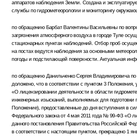
аппаратов наблюдения Земли. Создана и эксплуатируе
службы по гидрометеорологии и мониторингу окружающ
по обращению Барбат Валентины Васильевны по вопрос
загрязнения атмосферного воздуха в городе Туле осущ
стационарных пунктах наблюдений. Отбор проб осущес
на постах ведутся наблюдения за основными метеорол
погоды и подстилающей поверхности. Актуальная инфо
по обращению Данильченко Сергея Владимировича по 
доложено, что в соответствии с пунктом 3 Положения,
«О лицензировании деятельности в области гидромете
инженерных изысканий, выполняемых для подготовки пр
Положение), предоставленные до дня вступления в си
Федерального закона от 4 мая 2011 года № 99-ФЗ «О л
данного постановления Правительства Российской Фед
в соответствии с настоящим пунктом, прекращено 1 янв