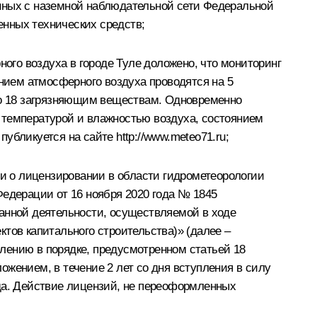
анных с наземной наблюдательной сети Федеральной
енных технических средств;
го воздуха в городе Туле доложено, что мониторинг
ением атмосферного воздуха проводятся на 5
 по 18 загрязняющим веществам. Одновременно
 температурой и влажностью воздуха, состоянием
 публикуется на сайте
http://www.meteo71.ru
;
и о лицензировании в области гидрометеорологии
Федерации от 16 ноября 2020 года № 1845
занной деятельности, осуществляемой в ходе
тов капитального строительства)» (далее –
лению в порядке, предусмотренном статьей 18
жением, в течение 2 лет со дня вступления в силу
ода. Действие лицензий, не переоформленных