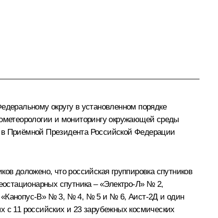
едеральному округу в установленном порядке
ометеорологии и мониторингу окружающей среды
н в Приёмной Президента Российской Федерации
в доложено, что российская группировка спутников
геостационарных спутника – «Электро-Л» № 2,
«Канопус-В» № 3, № 4, № 5 и № 6, Аист-2Д и один
х с 11 российских и 23 зарубежных космических