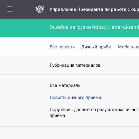
Управление Президента по работе с о
Ошибка загрузки https://letters.krem
Обратиться в форме электронного докуме
Все новости
Личный приём
Мобильна
Рубрикация материалов
Все материалы
Новости личного приёма
Поручения, данные по результатам личног
приёма