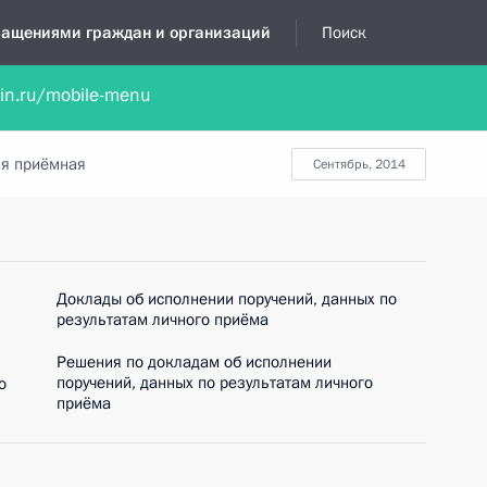
бращениями граждан и организаций
Поиск
lin.ru/mobile-menu
нта
Обратиться в устной форме
Новости
Обзоры обращени
я приёмная
сентябрь, 2014
Доклады об исполнении поручений, данных по
результатам личного приёма
Решения по докладам об исполнении
поручений, данных по результатам личного
о
приёма