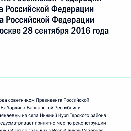
а Российской Федерации
а Российской Федерации
оскве 28 сентября 2016 года
года советником Президента Российской
ы), данное по итогам личного приёма в режиме
 Кабардино-Балкарской Республики
ы Кабардино-Балкарской Республики,
каевны из села Нижний Курп Терского района
дента Российской Федерации советником
едусматривает принятие мер по реконструкции
 в Приёмной Президента Российской
ний Курп до границы с Республикой Северная