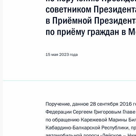
советником Президент
Поиск по руководителю, географии и тематике
в Приёмной Президент
по приёму граждан в М
Все руководители, регионы, города и темы
15 мая 2023 года
Григоров Сергей Иванович
2 декабря 2025 года, вторник
Поручение, данное 28 сентября 2016 
Исполнено поручение (меры принят
Федерации Сергеем Григоровым Главе
видео-конференц-связи жительниц
по обращению Карежевой Марины Биля
проведённого по поручению Прези
Кабардино-Балкарской Республики, пр
Президента Российской Федерации
автомобильной дороги «Дейское – Ниж