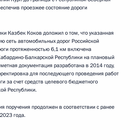
скве 28 сентября 2016 года
беспечив проезжее состояние дороги
ки Казбек Коков доложил о том, что указанная
ую сеть автомобильных дорог Российской
ного по итогам личного приёма в режиме видео-
роги протяженностью 6,1 км включена
рдино-Балкарской Республики, проведённого
Кабардино-Балкарской Республики на плановый
кой Федерации советником Президента
сметная документация разработана в 2014 году,
 Президента Российской Федерации по приёму
рректировка для последующего проведения работ
6 года
ги за счет средств целевого бюджетного
ой Республики.
ия поручения продолжен в соответствии с ранее
2023 года.
ы), данное по итогам личного приёма в режиме
 Калужской области, проведённого