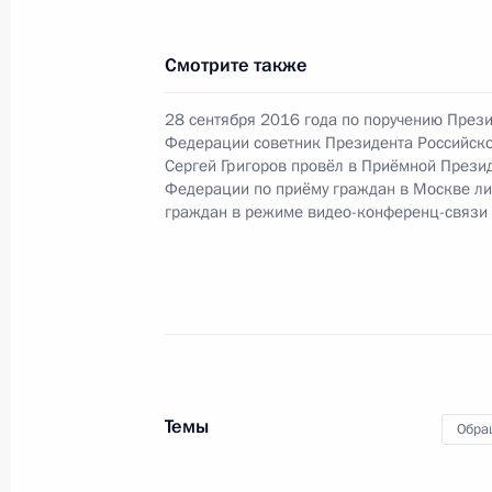
по поручению Президента Российс
Российской Федерации в Приёмной
Смотрите также
граждан в Москве 4 февраля 2015 
13 февраля 2025 года, 15:58
28 сентября 2016 года по поручению През
Федерации советник Президента Российск
Сергей Григоров провёл в Приёмной Прези
Федерации по приёму граждан в Москве л
граждан в режиме видео-конференц-связи
О ходе исполнения поручения, дан
конференц-связи жительницы Калуж
Президента Российской Федерации
в Приёмной Президента Российско
4 февраля 2015 года
13 февраля 2025 года, 15:56
Темы
Обра
5 декабря 2024 года, четверг