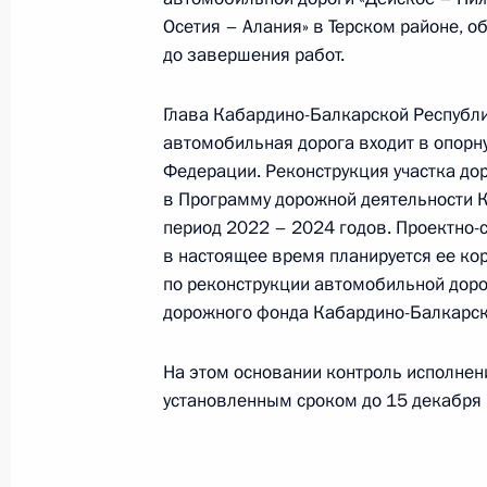
Федерации по приёму граждан в Мо
Осетия – Алания» в Терском районе, о
2 декабря 2025 года, 16:32
до завершения работ.
Глава Кабардино-Балкарской Республи
автомобильная дорога входит в опорн
О ходе исполнения поручения, дан
Федерации. Реконструкция участка до
конференц-связи жительницы Каба
в Программу дорожной деятельности 
по поручению Президента Российс
период 2022 – 2024 годов. Проектно-
Российской Федерации в Приёмной
в настоящее время планируется ее ко
граждан в Москве 28 сентября 201
по реконструкции автомобильной доро
2 декабря 2025 года, 16:04
дорожного фонда Кабардино-Балкарск
На этом основании контроль исполнен
13 февраля 2025 года, четверг
установленным сроком до 15 декабря 
Исполнено поручение (меры принят
видео-конференц-связи жительницы