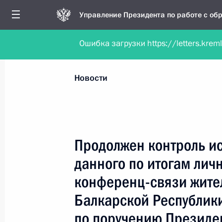
Управление Президента по работе с о
Ошибка загрузки https://letters.krem
Обратиться в форме электронного докуме
Все новости
Личный приём
Мобильна
Новости
Рубрикация материалов
Все материалы
Продолжен контроль и
Новости личного приёма
данного по итогам лич
Поручения, данные по результатам личног
конференц-связи жите
приёма
Балкарской Республик
по поручению Президе