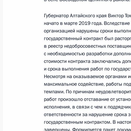
видео-конференц-связи жителя Алт
Президента Российской Федерации
Губернатор Алтайского края Виктор То
в Приёмной Президента Российско
начато в марте 2019 года. Вследстви
1 февраля 2019 года
организацией нарушены сроки выполнен
19 января 2023 года, 20:13
государственный контракт был растор
в реестр недобросовестных поставщико
с необходимостью разработки дополни
стоимости контракта заключались до
О ходе исполнения поручения, дан
и срока выполнения работ по государс
конференц-связи жителя Алтайског
Несмотря на оказываемое органами ис
Российской Федерации советником
максимальное содействие, работы по
в Приёмной Президента Российско
темпами. По причинам неудовлетвори
1 февраля 2019 года
работ произошло отставание от устан
19 января 2023 года, 20:09
исполнения, в связи с чем к подрядч
ответственности за нарушение срока 
государственным контрактом. В насто
завершены. Формируется пакет докуме