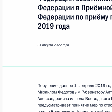
Федерации в Приёмной
Поиск по руководителю, географии и тематике
Федерации по приёму 
2019 года
Все руководители, регионы, города и темы
31 августа 2022 года
Федотов Михаил Александрови
Показа
Поручение, данное 1 февраля 2019 го
Михаилом Федотовым Губернатору Алт
19 января 2023 года, четверг
Александровича из села Воеводского 
предусматривает принятие мер по стро
Исполнено поручение (меры принят
в селе Воеводском Целинного района.