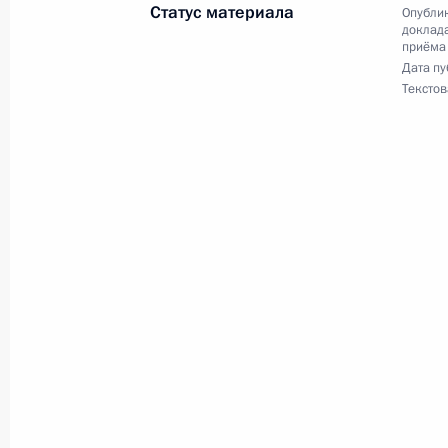
7 ноября 2013 года
Статус материала
Опублик
доклада
1 декабря 2022 года, 18:33
приёма
Дата пу
Текстов
19 октября 2022 года, среда
Продлён контроль исполнения пору
в режиме видео-конференц-связи ж
по поручению Президента Российс
Российской Федерации в Приёмной
граждан в Москве 11 декабря 201
19 октября 2022 года, 18:48
О ходе исполнения поручения, дан
конференц-связи жительницы Киро