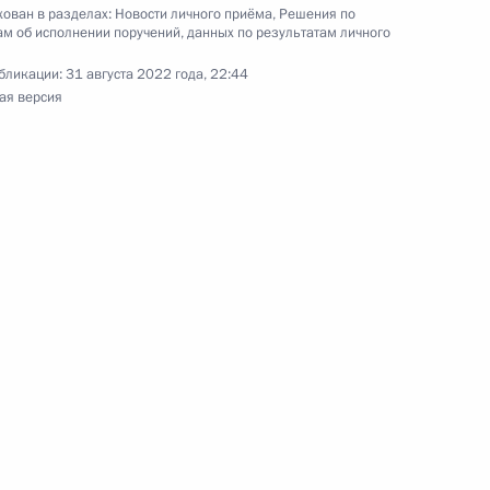
ован в разделах:
Новости личного приёма
,
Решения по
м об исполнении поручений, данных по результатам личного
бликации:
31 августа 2022 года, 22:44
ая версия
чения, данного по итогам личного приёма
ительницы Кировской области, проведённого
кой Федерации советником Президента
 Президента Российской Федерации по приёму
4 года
ного по итогам личного приёма в режиме видео-
вской области, проведённого по поручению