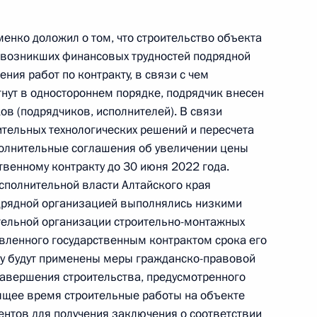
айского края, проведённого по поручению
 советником Президента Российской Федерации
менко доложил о том, что строительство объекта
й Федерации по приёму граждан в Москве
е возникших финансовых трудностей подрядной
ия работ по контракту, в связи с чем
гнут в одностороннем порядке, подрядчик внесен
в (подрядчиков, исполнителей). В связи
тельных технологических решений и пересчета
полнительные соглашения об увеличении цены
ного по итогам личного приёма в режиме видео-
твенному контракту до 30 июня 2022 года.
о края, проведённого по поручению Президента
полнительной власти Алтайского края
 Президента Российской Федерации
дрядной организацией выполнялись низкими
й Федерации по приёму граждан в Москве
тельной организации строительно-монтажных
овленного государственным контрактом срока его
ику будут применены меры гражданско-правовой
завершения строительства, предусмотренного
ящее время строительные работы на объекте
нтов для получения заключения о соответствии