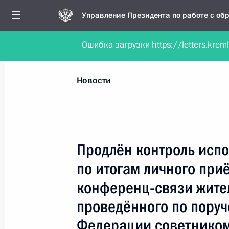
Управление Президента по работе с о
Ошибка загрузки https://letters.krem
Обратиться в форме электронного докуме
Все новости
Личный приём
Мобильна
Новости
Рубрикация материалов
Все материалы
Продлён контроль испо
Новости личного приёма
по итогам личного при
Поручения, данные по результатам личног
конференц-связи жител
приёма
проведённого по пору
Федерации советником