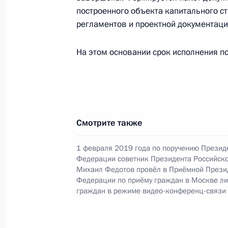
26 декабря 2022 года, понедельни
построенного объекта капитального с
Продлён контроль исполнения пору
регламентов и проектной документаци
в режиме видео-конференц-связи ж
по поручению Президента Российс
На этом основании срок исполнения по
Российской Федерации в Приёмной
граждан в Москве 26 февраля 201
26 декабря 2022 года, 19:03
Смотрите также
О ходе исполнения поручения, дан
1 февраля 2019 года по поручению Презид
конференц-связи жителя города Се
Федерации советник Президента Российск
Президента Российской Федерации
Михаил Федотов провёл в Приёмной Прези
Федерации по приёму граждан в Москве л
в Приёмной Президента Российско
граждан в режиме видео-конференц-связи
26 февраля 2016 года
26 декабря 2022 года, 19:01