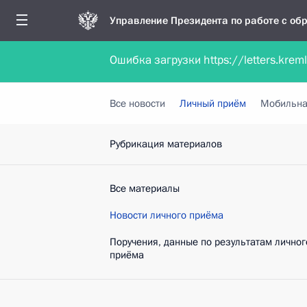
Управление Президента по работе с о
Ошибка загрузки https://letters.krem
Обратиться в форме электронного докуме
Все новости
Личный приём
Мобильна
Рубрикация материалов
Все материалы
Новости личного приёма
Поручения, данные по результатам личног
приёма