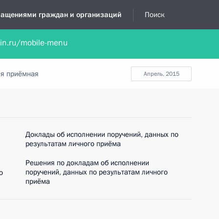
бращениями граждан и организаций
Поиск
lin.ru/mobile-menu
нта
Обратиться в устной форме
Новости
Обзоры обращени
я приёмная
апрель, 2015
Доклады об исполнении поручений, данных по
результатам личного приёма
Решения по докладам об исполнении
поручений, данных по результатам личного
о
приёма