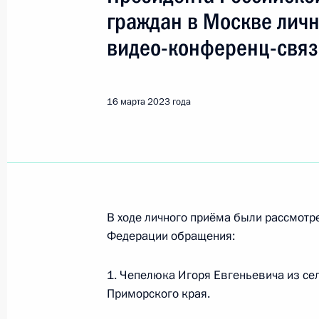
граждан в Москве лич
Поиск по руководителю, географии и тематике
видео-конференц-свя
Все руководители, регионы, города и темы
16 марта 2023 года
Улан-Удэ
В ходе личного приёма были рассмот
Показа
Федерации обращения:
1. Чепелюка Игоря Евгеньевича из се
24 марта 2023 года, пятница
Приморского края.
О ходе исполнения поручения, дан