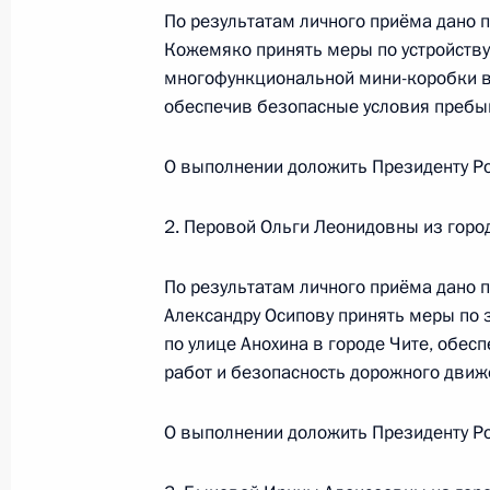
конференц-связи жительницы Респу
По результатам личного приёма дано 
Президента Российской Федерации
Кожемяко принять меры по устройству
Российской Федерации по научно-
многофункциональной мини-коробки в
в Приёмной Президента Российско
обеспечив безопасные условия пребы
13 декабря 2019 года
О выполнении доложить Президенту Ро
24 марта 2023 года, 17:08
2. Перовой Ольги Леонидовны из горо
21 марта 2023 года, вторник
По результатам личного приёма дано 
О ходе исполнения поручения, дан
Александру Осипову принять меры по
конференц-связи жительницы Респу
по улице Анохина в городе Чите, обес
Президента Российской Федерации
работ и безопасность дорожного движ
Российской Федерации по научно-
в Приёмной Президента Российско
О выполнении доложить Президенту Ро
13 декабря 2019 года