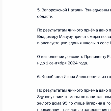
Ярин провёл в Приёмной Президен
5. Запорожской Наталии Геннадьевны 
в Москве личный приём граждан в
области.
16 марта 2023 года, 19:57
По результатам личного приёма дано п
Владимиру Мазуру принять меры по з
в эксплуатацию здания школы в селе 
9 декабря 2022 года, пятница
Приняты меры по итогам по итогам
О выполнении доложить Президенту Ро
связи жительницы Республики Буря
и до 1 сентября 2024 года.
Российской Федерации заместител
Российской Федерации Дмитрием К
6. Коробкова Игоря Алексеевича из г
Федерации по приёму граждан в М
По результатам личного приёма дано 
9 декабря 2022 года, 17:07
Здунову принять меры по капитальном
жилого дома 95 по улице Гагарина в 
проживания граждан до завершения р