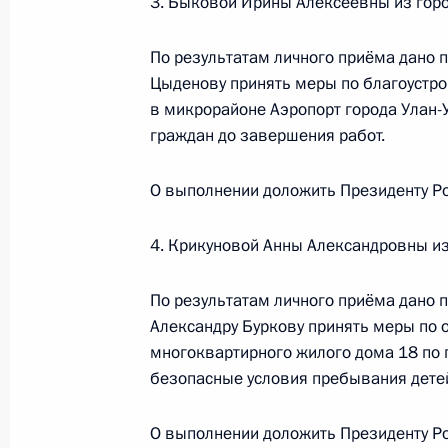
3. Быковой Ирины Алексеевны из горо
21 марта 2023 года, 19:00
По результатам личного приёма дано 
Цыденову принять меры по благоустро
17 марта 2023 года, пятница
в микрорайоне Аэропорт города Улан-
граждан до завершения работ.
17 марта 2023 года по поручению
Управления Президента Российско
О выполнении доложить Президенту Ро
Владимир Осипов провёл в Приёмн
по приёму граждан в Москве личны
4. Крикуновой Анны Александровны из
связи
17 марта 2023 года, 17:52
По результатам личного приёма дано 
Александру Буркову принять меры по 
многоквартирного жилого дома 18 по 
16 марта 2023 года, четверг
безопасные условия пребывания детей
16 марта 2023 года по поручению
О выполнении доложить Президенту Ро
Управления Президента Российской