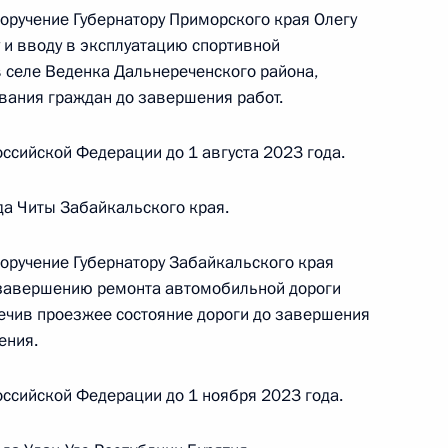
блики Бурятия, проведённого по поручению
поручение Губернатору Приморского края Олегу
 начальником Управления Президента
 и вводу в эксплуатацию спортивной
образовательной политике Инной Биленкиной
 селе Веденка Дальнереченского района,
й Федерации по приёму граждан в Москве
вания граждан до завершения работ.
ссийской Федерации до 1 августа 2023 года.
да Читы Забайкальского края.
поручение Губернатору Забайкальского края
ного по итогам личного приема в режиме видео-
 завершению ремонта автомобильной дороги
блики Бурятия, проведённого по поручению
печив проезжее состояние дороги до завершения
 начальником Управления Президента
ения.
образовательной политике Инной Биленкиной
й Федерации по приёму граждан в Москве
ссийской Федерации до 1 ноября 2023 года.