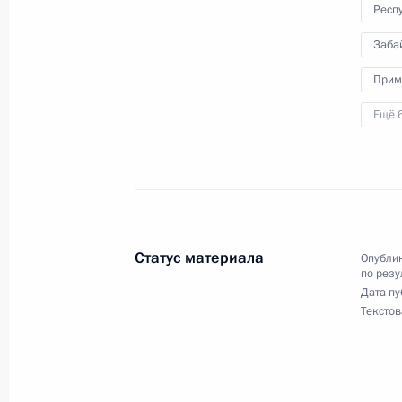
Респ
23 ноября 2022 года, среда
Заба
Исполнено поручение (меры принят
Прим
видео-конференц-связи жительницы
Ещё 
по поручению Президента Российс
Президента Российской Федерации
Биленкиной в Приёмной Президент
в Москве 13 декабря 2019 года
23 ноября 2022 года, 21:27
Статус материала
Опублик
по резу
Дата пу
Продлён контроль исполнения пору
Текстов
в режиме видео-конференц-связи ж
по поручению Президента Российс
Президента Российской Федерации