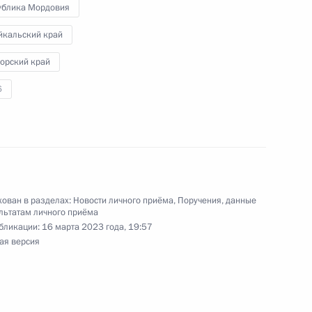
ублика Мордовия
йкальский край
ы), данное по итогам личного приема в режиме
орский край
 Республики Бурятия, проведённого
6
кой Федерации начальником Управления
 по научно-образовательной политике Инной
а Российской Федерации по приёму граждан
ован в разделах:
Новости личного приёма
,
Поручения, данные
льтатам личного приёма
бликации:
16 марта 2023 года, 19:57
чений, данных по итогам личного приема
ая версия
ительницы Республики Бурятия, проведённого
кой Федерации начальником Управления
 по научно-образовательной политике Инной