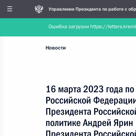
Управление Президента по работе с о
Ошибка загрузки https://letters.krem
Обратиться в форме электронного докуме
Все новости
Личный приём
Мобильна
Новости
Рубрикация материалов
Все материалы
16 марта 2023 года п
Новости личного приёма
Российской Федерации
Поручения, данные по результатам личног
Президента Российско
приёма
политике Андрей Ярин
Президента Российско