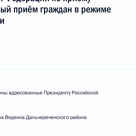
ный приём граждан в режиме
зи
рены адресованные Президенту Российской
ть следующие материалы
ла Веденка Дальнереченского района
ного по итогам личного приема в режиме видео-