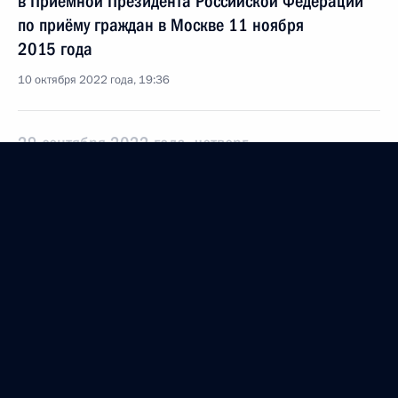
в Приёмной Президента Российской Федерации
по приёму граждан в Москве 11 ноября
2015 года
10 октября 2022 года, 19:36
29 сентября 2022 года, четверг
Продлен контроль исполнения поручения,
данного по итогам личного приёма в режиме
видео-конференц-связи жительницы Пермского
края, проведённого по поручению Президента
Российской Федерации начальником Управления
Президента Российской Федерации
по общественным связям и коммуникациям
Александром Смирновым в Приёмной Президента
Российской Федерации по приёму граждан
в Москве 11 ноября 2015 года