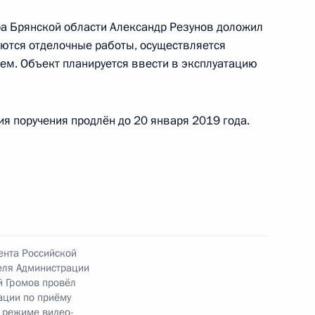
й Федерации по приёму граждан в Москве 4
а Брянской области Александр Резунов доложил
аются отделочные работы, осуществляется
м. Объект планируется ввести в эксплуатацию
к
я поручения продлён до 20 января 2019 года.
ного по итогам личного приёма в режиме видео-
ской области, проведённого по поручению
 начальником Экспертного управления
и Владимиром Симоненко в Приёмной
по приёму граждан в Москве 4 октября
ента Российской
еля Администрации
й Громов провёл
ации по приёму
 режиме видео-