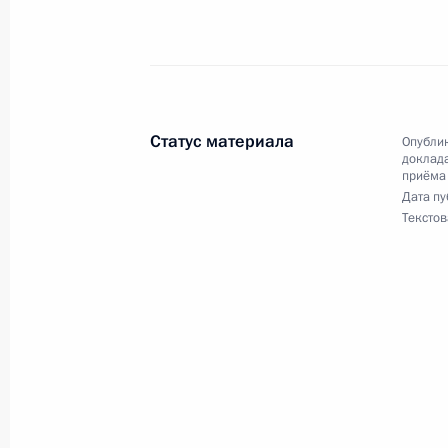
24 января 2019 года, 20:46
22 января 2019 года, вторник
Статус материала
Опублик
доклада
О ходе исполнения поручения, дан
приёма
конференц-связи жителя Брянской 
Дата пу
Президента Российской Федерации
Текстов
Администрации Президента Росси
в Приёмной Президента Российско
6 февраля 2018 года
22 января 2019 года, 19:11
6 декабря 2018 года, четверг