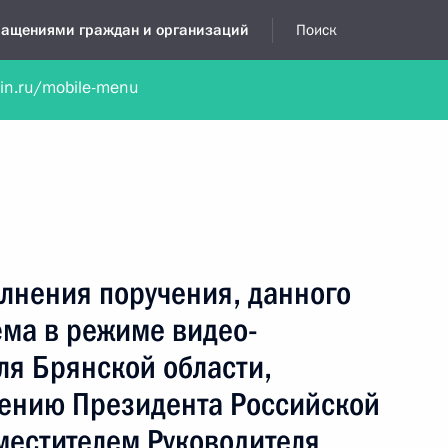
бращениями граждан и организаций
Поиск
lin.ru/mobile-menu
нта
Обратиться в устной форме
Новости
Обзоры обращени
я приёмная
декабрь, 2022
Доклады об исполнении поручений, данных по
лнения поручения, данного
результатам личного приёма
ёма в режиме видео-
Решения по докладам об исполнении
поручений, данных по результатам личного
о
ля Брянской области,
приёма
чению Президента Российской
естителем Руководителя