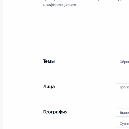
4 октября 2022 года, вторник
конференц-связи
4 октября 2022 года по поручени
Экспертного управления Президен
провёл в Приёмной Президента Ро
в Москве личный приём граждан в
4 октября 2022 года, 19:39
Темы
Обра
24 января 2019 года, четверг
Лица
Гром
Исполнено поручение, данное по и
конференц-связи жителя Брянской 
Президента Российской Федерации
География
Администрации Президента Росси
Брян
в Приёмной Президента Российско
Сура
6 февраля 2018 года