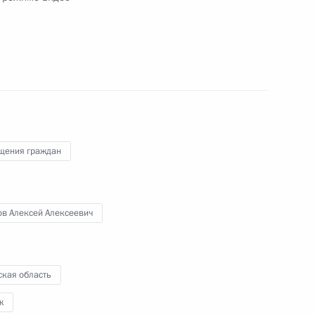
ю Президента Российской Федерации начальник
та Российской Федерации Владимир Симоненко
ссийской Федерации по приёму граждан
 режиме видео-конференц-связи
щения граждан
ов Алексей Алексеевич
тогам личного приёма в режиме видео-
области, проведённого по поручению
 первым заместителем Руководителя
йской Федерации Алексеем Громовым
ская область
й Федерации по приёму граждан в Москве
ж