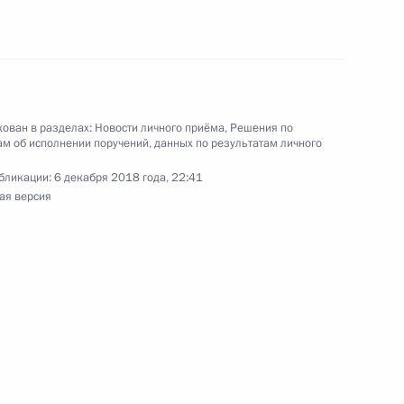
ован в разделах:
Новости личного приёма
,
Решения по
м об исполнении поручений, данных по результатам личного
ного по итогам личного приёма в режиме видео-
области, проведённого по поручению
бликации:
6 декабря 2018 года, 22:41
 первым заместителем Руководителя
ая версия
йской Федерации Алексеем Громовым
й Федерации по приёму граждан в Москве