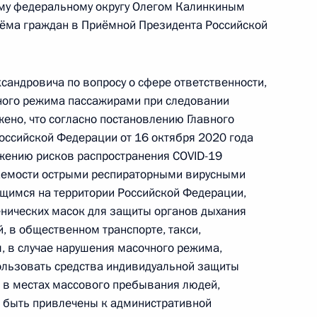
по приёму граждан в Москве 1 апреля
му федеральному округу Олегом Калинкиным
риёма граждан в Приёмной Президента Российской
сандровича по вопросу о сфере ответственности,
ного режима пассажирами при следовании
но, что согласно постановлению Главного
Российской Федерации от 16 октября 2020 года
 Президента Российской Федерации начальник
жению рисков распространения COVID-19
рства внутренних дел Российской Федерации
аемости острыми респираторными вирусными
угу Олег Калинкин провёл в Приёмной
щимся на территории Российской Федерации,
 по приёму граждан в Москве личный приём
нических масок для защиты органов дыхания
, в общественном транспорте, такси,
м, в случае нарушения масочного режима,
пользовать средства индивидуальной защиты
) в местах массового пребывания людей,
т быть привлечены к административной
ик