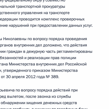
му федеральному округу совместно
нальной транспортной прокуратуры
ственного управления на транспорте
чения, данного по итогам личного приёма
Федерации проводится комплекс проверочных
ительницы Алтайского края, проведённого
ние нарушений при предоставлении данных услуг.
кой Федерации начальником Управления
 по социально-экономическому сотрудничеству
 Николаевны по вопросу порядка проведения
ружества Независимых Государств, Республикой
рганов внутренних дел доложено, что действия
тия Олегом Говоруном в Приёмной Президента
нии граждан в дежурную часть регламентированы
граждан в Москве 22 апреля 2016 года
бязанностей и реализации прав полиции
ргана Министерства внутренних дел Российской
н, утвержденного приказом Министерства
 от 30 апреля 2012 года № 389.
ьевича по вопросу порядка действий при
еред вылетом, после звонка из службы
ного по итогам личного приёма в режиме видео-
и обнаружении хищения денежных средств
ского края, проведённого по поручению