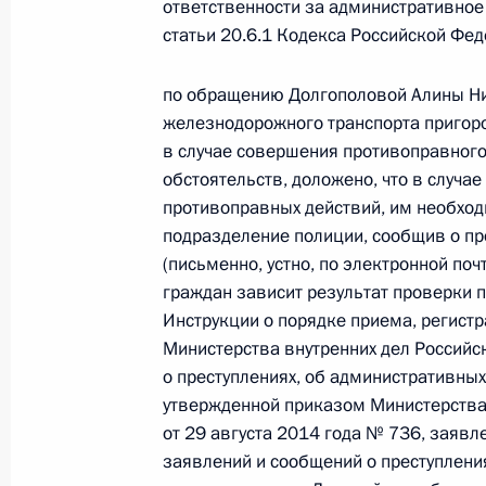
ответственности за административное
О ходе исполнения поручения, дан
статьи 20.6.1 Кодекса Российской Фе
конференц-связи жительницы Алтай
Президента Российской Федерации
по обращению Долгополовой Алины Ни
Российской Федерации по обеспеч
железнодорожного транспорта пригор
Жуйковым в Приёмной Президента 
в случае совершения противоправног
обстоятельств, доложено, что в случа
в Москве 22 апреля 2015 года
противоправных действий, им необхо
11 сентября 2017 года, 20:37
подразделение полиции, сообщив о 
(письменно, устно, по электронной поч
граждан зависит результат проверки 
29 июня 2017 года, четверг
Инструкции о порядке приема, регист
Министерства внутренних дел Россий
О ходе исполнения поручения, дан
о преступлениях, об административных
конференц-связи жительницы Алтай
утвержденной приказом Министерства
Президента Российской Федерации
от 29 августа 2014 года № 736, заявл
Российской Федерации по обеспеч
заявлений и сообщений о преступлени
Жуйковым в Приемной Президента 