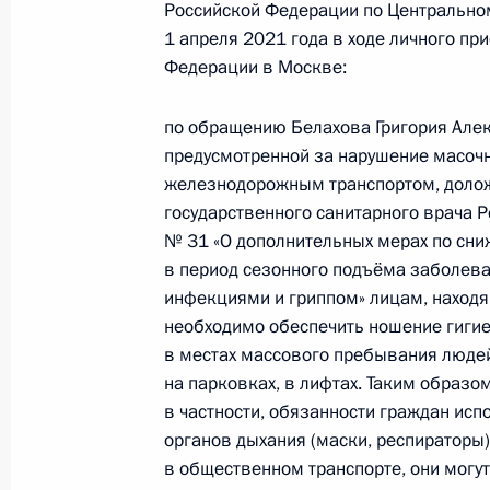
Президента Российской Федерации 
Российской Федерации по Центрально
2021 года
1 апреля 2021 года в ходе личного п
Федерации в Москве:
18 мая 2021 года, 20:08
по обращению Белахова Григория Алек
предусмотренной за нарушение масоч
1 апреля 2021 года, четверг
железнодорожным транспортом, доложе
государственного санитарного врача 
1 апреля 2021 года по поручению
№ 31 «О дополнительных мерах по сни
Управления на транспорте Министе
в период сезонного подъёма заболев
по Центральному федеральному окр
инфекциями и гриппом» лицам, находя
Президента Российской Федерации
необходимо обеспечить ношение гигие
граждан
в местах массового пребывания людей
1 апреля 2021 года, 19:43
на парковках, в лифтах. Таким образо
в частности, обязанности граждан ис
органов дыхания (маски, респираторы
в общественном транспорте, они могу
11 сентября 2017 года, понедельн