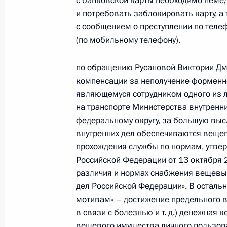
с банковской карты необходимо немед
Президента Российской Федерации
и потребовать заблокировать карту, 
Российской Федерации по социаль
с сообщением о преступлении по телеф
с государствами – участниками Сод
(по мобильному телефону).
Абхазия и Республикой Южная Осе
Российской Федерации по приёму 
по обращению Русановой Виктории Дм
22 декабря 2016 года, 17:32
компенсации за неполучение форменно
являющемуся сотрудником одного из 
на транспорте Министерства внутренн
федеральному округу, за большую высл
16 ноября 2016 года, среда
внутренних дел обеспечиваются веще
Продлён контроль исполнения пору
прохождения службы по нормам, утве
в режиме видео-конференц-связи ж
Российской Федерации от 13 октября 
различия и нормах снабжения вещевы
по поручению Президента Российс
дел Российской Федерации». В осталь
Президента Российской Федерации
мотивам» – достижение предельного во
Дмитрием Жуйковым в Приёмной Пр
в связи с болезнью и т. д.) денежная
граждан в Москве 22 апреля 2015 
вещевого имущества личного пользова