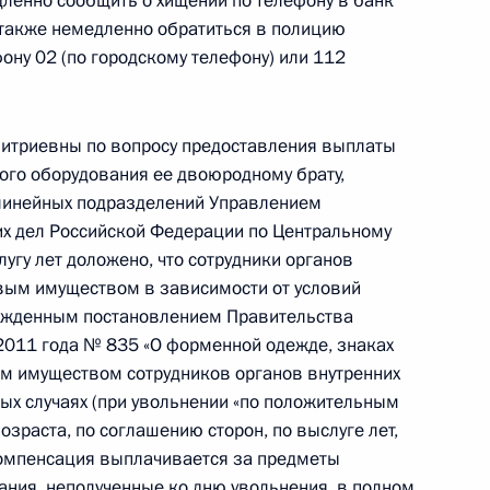
ленно сообщить о хищении по телефону в банк
 начальником Управления Президента
а также немедленно обратиться в полицию
но-экономическому сотрудничеству
ону 02 (по городскому телефону) или 112
ружества Независимых Государств, Республикой
тия Олегом Говоруном в Приёмной Президента
граждан в Москве 22 апреля 2016 года
итриевны по вопросу предоставления выплаты
го оборудования ее двоюродному брату,
линейных подразделений Управлением
их дел Российской Федерации по Центральному
угу лет доложено, что сотрудники органов
вым имуществом в зависимости от условий
чения, данного по итогам личного приёма
ржденным постановлением Правительства
ительницы Алтайского края, проведённого
2011 года № 835 «О форменной одежде, знаках
м имуществом сотрудников органов внутренних
кой Федерации начальником Управления
ных случаях (при увольнении «по положительным
 по обеспечению конституционных прав граждан
зраста, по соглашению сторон, по выслуге лет,
езидента Российской Федерации по приёму
 компенсация выплачивается за предметы
года
ния, неполученные ко дню увольнения, в полном