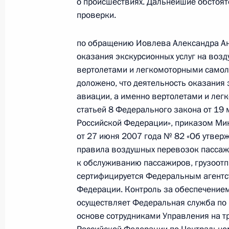
о происшествиях. Дальнейшие обстоят
в Москве 22 апреля 2015 года
проверки.
29 июня 2017 года, 20:36
по обращению Иовлева Александра Ан
оказания экскурсионных услуг на возд
вертолетами и легкомоторными самоле
17 апреля 2017 года, понедельник
доложено, что деятельность оказания 
авиации, а именно вертолетами и лег
О ходе исполнения поручения, дан
статьей 8 Федерального закона от 19
конференц-связи жительницы Алтай
Российской Федерации», приказом Ми
Президента Российской Федерации
от 27 июня 2007 года № 82 «Об утве
Российской Федерации по социаль
правила воздушных перевозок пассажи
с государствами – участниками Сод
к обслуживанию пассажиров, грузоотпр
Абхазия и Республикой Южная Осе
сертифицируется Федеральным агентс
Российской Федерации по приёму 
Федерации. Контроль за обеспечением
17 апреля 2017 года, 17:40
осуществляет Федеральная служба по 
основе сотрудниками Управления на т