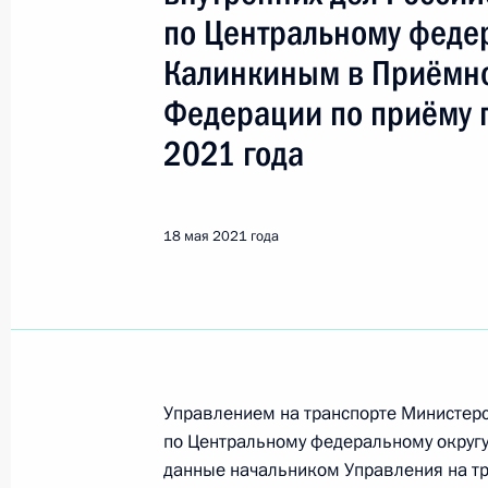
по Центральному феде
Поиск по руководителю, географии и тематике
Калинкиным в Приёмно
Федерации по приёму 
2021 года
Все руководители, регионы, города и темы
18 мая 2021 года
Рубцовск
18 мая 2021 года, вторник
Исполнены поручения, данные по р
по поручению Президента Российс
Управлением на транспорте Министерс
на транспорте Министерства внутр
по Центральному федеральному округу
по Центральному федеральному ок
данные начальником Управления на тр