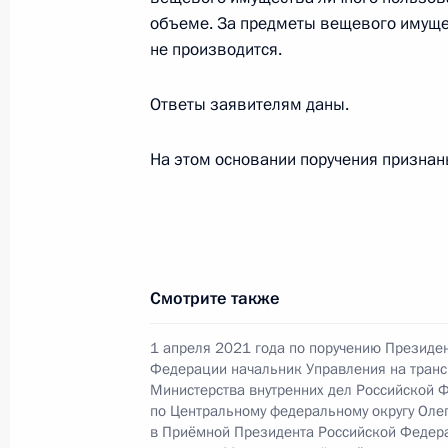
16 ноября 2016 года, 16:12
объеме. За предметы вещевого имуще
не производится.
О ходе исполнения поручения, дан
Ответы заявителям даны.
конференц-связи жительницы Алтай
Президента Российской Федерации
На этом основании поручения призна
Российской Федерации по обеспеч
Жуйковым в Приёмной Президента 
в Москве 22 апреля 2015 года
16 ноября 2016 года, 10:26
Смотрите также
1 апреля 2021 года по поручению Президе
28 сентября 2016 года, среда
Федерации начальник Управления на транс
Министерства внутренних дел Российской 
Продлён контроль исполнения пору
по Центральному федеральному округу Оле
в режиме видео-конференц-связи ж
в Приёмной Президента Российской Федер