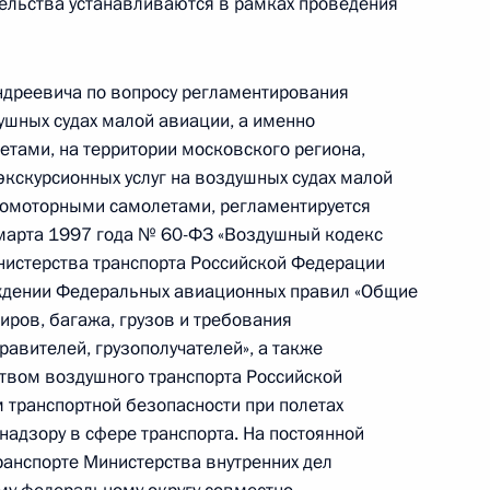
ельства устанавливаются в рамках проведения
дреевича по вопросу регламентирования
ушных судах малой авиации, а именно
тами, на территории московского региона,
экскурсионных услуг на воздушных судах малой
комоторными самолетами, регламентируется
ного по итогам личного приёма в режиме видео-
 марта 1997 года № 60-ФЗ «Воздушный кодекс
ского края, проведённого по поручению
нистерства транспорта Российской Федерации
 начальником Управления Президента
рждении Федеральных авиационных правил «Общие
но-экономическому сотрудничеству
ров, багажа, грузов и требования
ружества Независимых Государств, Республикой
авителей, грузополучателей», а также
тия Олегом Говоруном в Приёмной Президента
твом воздушного транспорта Российской
граждан в Москве 22 апреля 2016 года
 транспортной безопасности при полетах
надзору в сфере транспорта. На постоянной
ранспорте Министерства внутренних дел