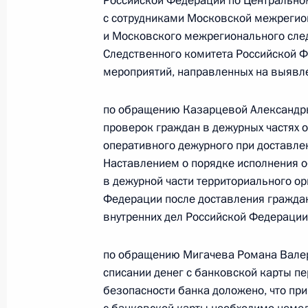
Российской Федерации по Центрально
с сотрудниками Московской межрегио
16 февраля 2017 года, четверг
и Московского межрегионального след
Продлён контроль исполнения пору
Следственного комитета Российской 
в режиме видео-конференц-связи ж
мероприятий, направленных на выявле
по поручению Президента Российс
Президента Российской Федерации
по обращению Казарцевой Александры
с государствами – участниками Сод
проверок граждан в дежурных частях о
Абхазия и Республикой Южная Осе
оперативного дежурного при доставле
Российской Федерации по приёму 
Наставлением о порядке исполнения о
в дежурной части территориального о
16 февраля 2017 года, 14:55
Федерации после доставления гражда
внутренних дел Российской Федерации
22 декабря 2016 года, четверг
по обращению Мигачева Романа Валер
списании денег с банковской карты п
О ходе исполнения поручения, дан
безопасности банка доложено, что пр
конференц-связи жительницы Алтай