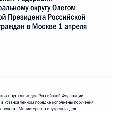
ральному округу Олегом
й Президента Российской
граждан в Москве 1 апреля
езультатам личного приёма, проведённого
кой Федерации начальником Управления
тва внутренних дел Российской Федерации
енних дел Российской Федерации
 в установленном порядке исполнены поручения,
ругу Олегом Калинкиным в Приёмной
анспорте Министерства внутренних дел