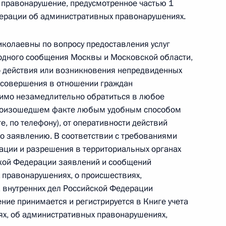
 правонарушение, предусмотренное частью 1
ного по итогам личного приёма в режиме видео-
дерации об административных правонарушениях.
ского края, проведённого по поручению
 начальником Управления Президента
колаевны по вопросу предоставления услуг
ению конституционных прав граждан Дмитрием
одного сообщения Москвы и Московской области,
Российской Федерации по приёму граждан
о действия или возникновения непредвиденных
е совершения в отношении граждан
димо незамедлительно обратиться в любое
произошедшем факте любым удобным способом
те, по телефону), от оперативности действий
по заявлению. В соответствии с требованиями
рации и разрешения в территориальных органах
ской Федерации заявлений и сообщений
ного по итогам личного приема в режиме видео-
 правонарушениях, о происшествиях,
ского края, проведенного по поручению
 внутренних дел Российской Федерации
 начальником Управления Президента
ение принимается и регистрируется в Книге учета
ению конституционных прав граждан Дмитрием
ях, об административных правонарушениях,
Российской Федерации по приему граждан