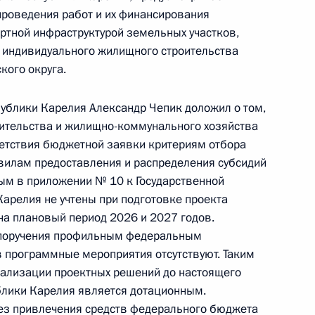
блики Карелия, проведённого по поручению
проведения работ и их финансирования
 советником Президента Российской Федерации
ртной инфраструктурой земельных участков,
езидента Российской Федерации по приёму
индивидуального жилищного строительства
ода
кого округа.
ублики Карелия Александр Чепик доложил о том,
оительства и жилищно-коммунального хозяйства
ветствия бюджетной заявки критериям отбора
вилам предоставления и распределения субсидий
ым в приложении № 10 к Государственной
ы), данное по итогам личного приёма в режиме
арелия не учтены при подготовке проекта
публики Карелия, проведённого по поручению
на плановый период 2026 и 2027 годов.
 начальником Управления Президента
 поручения профильным федеральным
нию деятельности Государственного совета
 программные мероприятия отсутствуют. Таким
 Президента Российской Федерации по приёму
еализации проектных решений до настоящего
года
блики Карелия является дотационным.
без привлечения средств федерального бюджета