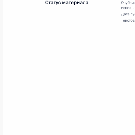
Статус материала
Опублик
исполне
7 ноября 2024 года, четверг
Дата пу
Текстов
Исполнено поручение (меры принят
видео-конференц-связи жителя Рес
Президента Российской Федерации
Валерием Фадеевым в Приёмной Пр
граждан в Москве 19 сентября 202
7 ноября 2024 года, 15:49
1 ноября 2024 года, пятница
Продолжен контроль исполнения по
в режиме видео-конференц-связи ж
по поручению Президента Российс
Президента Российской Федерации