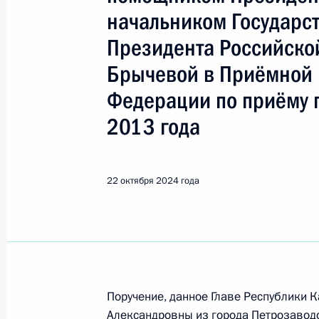
начальником Государс
Поиск по руководителю, географии и тематике
Президента Российско
Брычевой в Приёмной 
Федерации по приёму 
Все руководители, регионы, города и темы
2013 года
Петрозаводск
22 октября 2024 года
Показа
3 декабря 2024 года, вторник
Поручение, данное Главе Республики
О ходе исполнения поручения, дан
Александровны из города Петрозавод