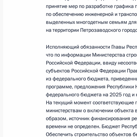
конференц-связи жительницы Респу
принятие мер по разработке графика 
Президента Российской Федерации
по обеспечению инженерной и транспо
Валерием Фадеевым в Приёмной Пр
выделенных многодетным семьям для 
граждан в Москве 12 июля 2024 г
на территории Петрозаводского городс
3 декабря 2024 года, 16:53
Исполняющий обязанности Главы Респ
что по информации Министерства стр
Российской Федерации, ввиду несоот
27 ноября 2024 года, среда
субъектов Российской Федерации Пра
из федерального бюджета, приведенн
Исполнено поручение (меры принят
программе, предложения Республики К
видео-конференц-связи жителя Рес
федерального бюджета на 2025 год и 
Президента Российской Федерации
На текущий момент соответствующие
Российской Федерации по обеспече
министерствам о включении объекта в
Российской Федерации в Приёмной
образом, источник финансирования р
граждан в Москве 26 апреля 2024 
времени не определен. Бюджет Респу
27 ноября 2024 года, 18:02
Обеспечить строительство объектов 