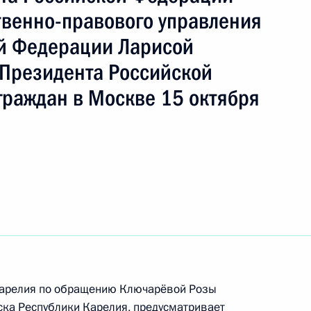
твенно-правового управления
й Федерации Ларисой
Президента Российской
граждан в Москве 15 октября
ть следующие материалы
 Карелия по обращению Ключарёвой Розы
ного по итогам личного приёма в режиме видео-
ска Республики Карелия, предусматривает