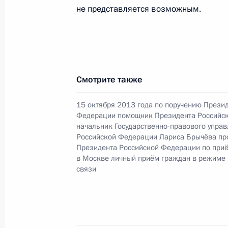
не представляется возможным.
О ходе исполнения поручения, дан
конференц-связи жителя Республик
Президента Российской Федерации
Российской Федерации по обеспече
Смотрите также
Российской Федерации в Приёмной
граждан в Москве 26 апреля 2024 
15 октября 2013 года по поручению Прези
Федерации помощник Президента Российс
27 ноября 2024 года, 17:40
начальник Государственно-правового упра
Российской Федерации Лариса Брычёва пр
Президента Российской Федерации по при
в Москве личный приём граждан в режиме
13 ноября 2024 года, среда
связи
Исполнено поручение (снято с конт
в режиме видео-конференц-связи ж
по поручению Президента Россий