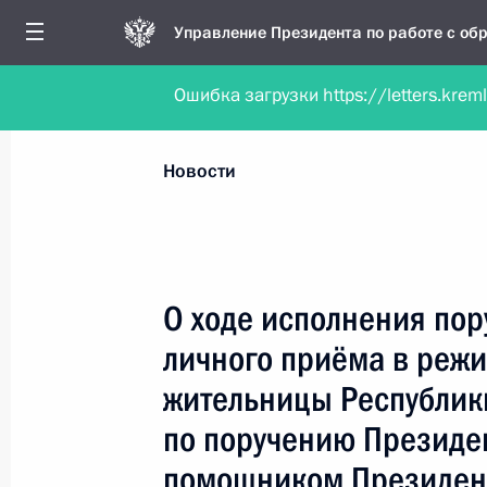
Управление Президента по работе с о
Ошибка загрузки https://letters.krem
Обратиться в форме электронного докуме
Все новости
Личный приём
Мобильна
Новости
Рубрикация материалов
Все материалы
О ходе исполнения пор
Новости личного приёма
личного приёма в реж
Поручения, данные по результатам личног
жительницы Республик
приёма
по поручению Президе
помощником Президент