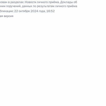
ован в разделах:
Новости личного приёма
,
Доклады об
нии поручений, данных по результатам личного приёма
бликации:
22 октября 2024 года, 16:52
ая версия
ы), данное по итогам личного приёма в режиме
публики Карелия проведённого по поручению
 советником Президента Российской Федерации
езидента Российской Федерации по приёму
3 года
ручения, данного по итогам личного приёма
ительницы Республики Карелия, проведённого
кой Федерации начальником Управления
 по работе с обращениями граждан