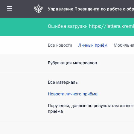
Управление Президента по работе с о
Ошибка загрузки https://letters.krem
Обратиться в форме электронного докуме
Все новости
Личный приём
Мобильна
Рубрикация материалов
Все материалы
Новости личного приёма
Поручения, данные по результатам личног
приёма