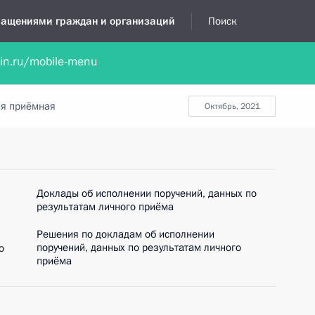
бращениями граждан и организаций
Поиск
lin.ru/mobile-menu
нта
Обратиться в устной форме
Новости
Обзоры обращени
я приёмная
октябрь, 2021
Доклады об исполнении поручений, данных по
результатам личного приёма
Решения по докладам об исполнении
поручений, данных по результатам личного
о
приёма