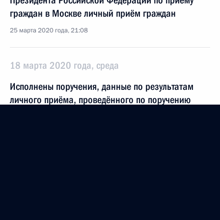
Президента Российской Федерации по приёму
граждан в Москве личный приём граждан
25 марта 2020 года, 21:08
18 марта 2020 года, среда
Исполнены поручения, данные по результатам
личного приёма, проведённого по поручению
Президента Российской Федерации
руководителем Центрального управления
Федеральной службы по экологическому,
технологическому и атомному надзору Евгением
Тюменцевым в Приёмной Президента Российской
Федерации по приёму граждан в Москве
21 января 2020 года
18 марта 2020 года, 21:46