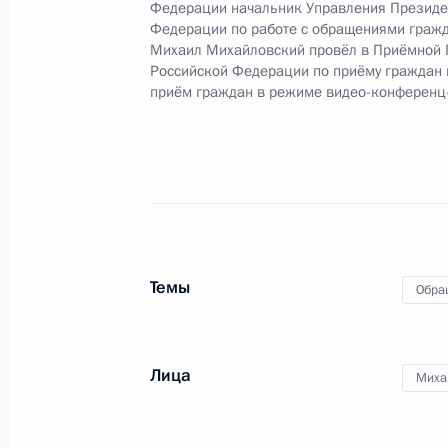
Федерации начальник Управления Президе
Федерации по работе с обращениями гражд
Михаил Михайловский провёл в Приёмной 
Российской Федерации по приёму граждан
28 ноября 2025 года, пятница
приём граждан в режиме видео-конференц
Продолжен контроль в рабочем пор
приёма в режиме видео-конференц-
проведённого по поручению Прези
Управления Президента Российско
и организаций Михаилом Михайлов
Федерации по приёму граждан в М
Темы
Обра
28 ноября 2025 года, 17:29
Лица
Миха
О ходе принятия мер по итогам ли
жителя Архангельской области, пр
Российской Федерации начальнико