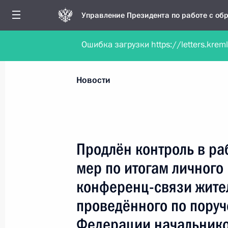
Управление Президента по работе с о
Ошибка загрузки https://letters.krem
Обратиться в форме электронного докуме
Все новости
Личный приём
Мобильна
Новости
Рубрикация материалов
Все материалы
Продлён контроль в ра
Новости личного приёма
мер по итогам личного
Поручения, данные по результатам личног
конференц-связи жител
приёма
проведённого по пору
Федерации начальнико