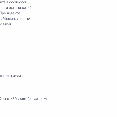
нта Российской
ан и организаций
Президента
 в Москве личный
-связи
ядке за принятием мер по итогам личного
связи жителя Архангельской области,
дента Российской Федерации начальником
й Федерации по работе с обращениями граждан
ским в Приёмной Президента Российской
оскве 28 июня 2019 года
щения граждан
йловский Михаил Геннадьевич
чного приёма в режиме видео-конференц-связи
оведённого по поручению Президента
м Управления Президента Российской