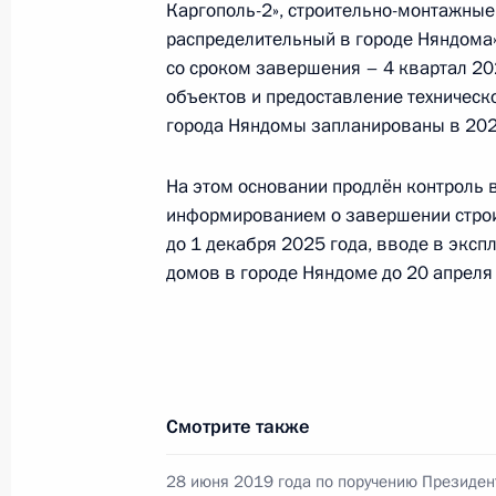
Каргополь-2», строительно-монтажные
Продлён контроль в рабочем поряд
распределительный в городе Няндома»
в режиме видео-конференц-связи ж
со сроком завершения – 4 квартал 20
по поручению Президента Российс
объектов и предоставление техничес
Президента Российской Федерации
города Няндомы запланированы в 2026
и организаций в Приёмной Презид
в Москве 28 июня 2019 года
На этом основании продлён контроль 
15 апреля 2026 года, 18:50
информированием о завершении строи
до 1 декабря 2025 года, вводе в экс
домов в городе Няндоме до 20 апреля
О ходе принятия мер по итогам ли
жителя Архангельской области, пр
Российской Федерации начальнико
Федерации по работе с обращения
Президента Российской Федерации
Смотрите также
2019 года
28 июня 2019 года по поручению Президен
15 апреля 2026 года, 18:48