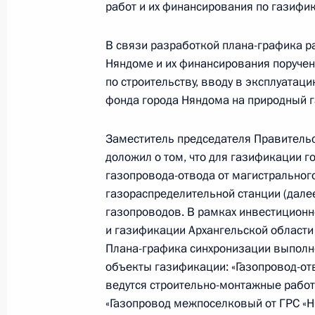
и организаций в Приёмной Презид
работ и их финансирования по газифи
в Москве 28 июня 2019 года
В связи разработкой плана-графика р
20 апреля 2026 года, 18:37
Няндоме и их финансирования поручен
по строительству, вводу в эксплуатац
фонда города Няндома на природный г
О ходе принятия мер по итогам ли
жителя Архангельской области, пр
Заместитель председателя Правитель
Российской Федерации начальнико
доложил о том, что для газификации 
Федерации по работе с обращения
газопровода-отвода от магистральног
Президента Российской Федерации
газораспределительной станции (дале
2019 года
газопроводов. В рамках инвестицион
и газификации Архангельской области 
20 апреля 2026 года, 18:35
Плана-графика синхронизации выпол
объекты газификации: «Газопровод-отв
ведутся строительно-монтажные работ
15 апреля, среда
«Газопровод межпоселковый от ГРС «Н