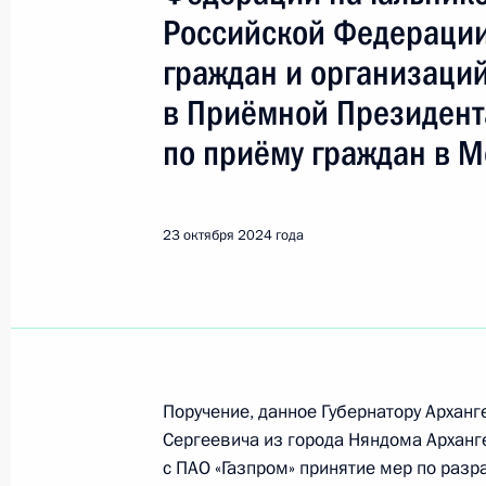
Российской Федерации
Поиск по руководителю, географии и тематике
граждан и организаци
в Приёмной Президент
по приёму граждан в М
Все руководители, регионы, города и темы
23 октября 2024 года
Няндома
20 апреля, понедельник
Продлён контроль в рабочем поряд
в режиме видео-конференц-связи ж
Поручение, данное Губернатору Архан
по поручению Президента Российс
Сергеевича из города Няндома Арханг
Президента Российской Федерации
с ПАО «Газпром» принятие мер по раз