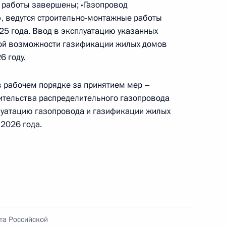
 работы завершены; «Газопровод
ке за принятием мер по итогам личного приёма
, ведутся строительно-монтажные работы
ителя Архангельской области, проведённого
25 года. Ввод в эксплуатацию указанных
кой Федерации начальником Управления
кой возможности газификации жилых домов
 по работе с обращениями граждан
 году.
ента Российской Федерации по приёму граждан
в рабочем порядке за принятием мер –
тельства распределительного газопровода
плуатацию газопровода и газификации жилых
 2026 года.
чного приёма в режиме видео-конференц-связи
оведённого по поручению Президента
м Управления Президента Российской
ми граждан и организаций в Приёмной
 по приёму граждан в Москве 28 июня
та Российской