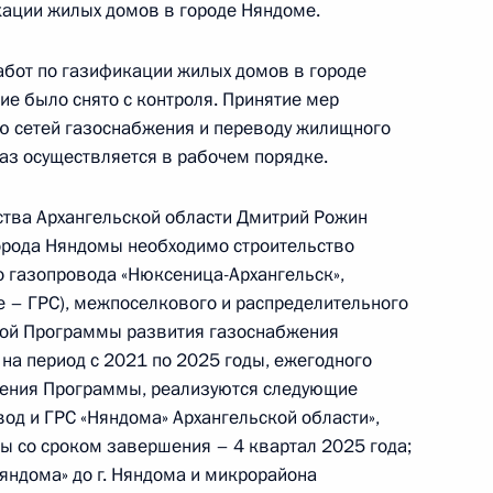
ента Российской Федерации по приёму граждан
кации жилых домов в городе Няндоме.
абот по газификации жилых домов в городе
ие было снято с контроля. Принятие мер
ию сетей газоснабжения и переводу жилищного
аз осуществляется в рабочем порядке.
чного приёма в режиме видео-конференц-связи
оведённого по поручению Президента
ства Архангельской области Дмитрий Рожин
м Управления Президента Российской
города Няндомы необходимо строительство
ми граждан и организаций в Приёмной
о газопровода «Нюксеница-Архангельск»,
 по приёму граждан в Москве 28 июня
е – ГРС), межпоселкового и распределительного
ной Программы развития газоснабжения
на период с 2021 по 2025 годы, ежегодного
нения Программы, реализуются следующие
од и ГРС «Няндома» Архангельской области»,
ы со сроком завершения – 4 квартал 2025 года;
яндома» до г. Няндома и микрорайона