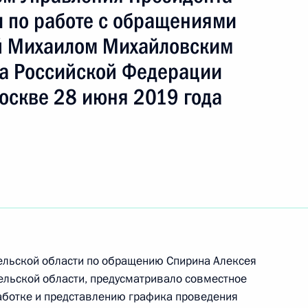
 по работе с обращениями
й Михаилом Михайловским
а Российской Федерации
оскве 28 июня 2019 года
ке за принятием мер по итогам личного приёма
ителя Архангельской области, проведённого
гельской области по обращению Спирина Алексея
кой Федерации начальником Управления
ельской области, предусматривало совместное
 по работе с обращениями граждан
работке и представлению графика проведения