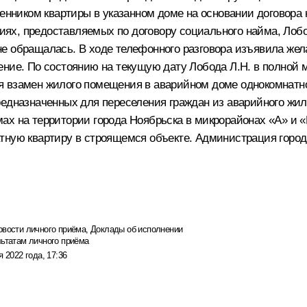
енником квартиры в указанном доме на основании договора к
х, предоставляемых по договору социального найма, Лобо
е обращалась. В ходе телефонного разговора изъявила жел
ние. По состоянию на текущую дату Лобода Л.Н. в полной 
 взамен жилого помещения в аварийном доме однокомнатно
редназначенных для переселения граждан из аварийного жил
ах на территории города Ноябрьска в микрорайонах «А» и «
тную квартиру в строящемся объекте. Администрация горо
овости личного приёма
,
Доклады об исполнении
льтатам личного приёма
я 2022 года, 17:36