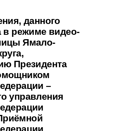
ения, данного
 в режиме видео-
ницы Ямало-
руга,
ию Президента
помощником
едерации –
го управления
Федерации
Приёмной
Федерации