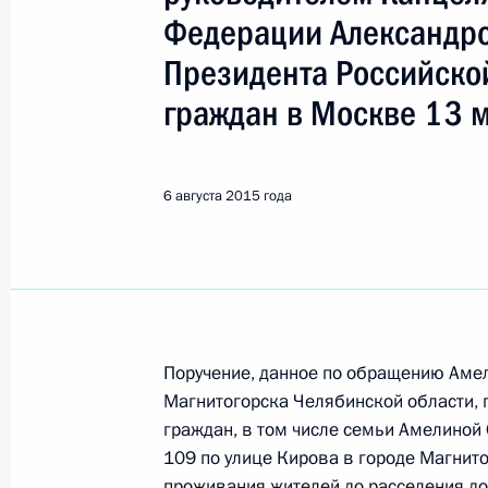
Федерации Александро
Поиск по руководителю, географии и тематике
Президента Российско
граждан в Москве 13 м
Все руководители, регионы, города и темы
6 августа 2015 года
Магнитогорск
Показа
Поручение, данное по обращению Аме
Магнитогорска Челябинской области, 
10 ноября 2015 года, вторник
граждан, в том числе семьи Амелиной
109 по улице Кирова в городе Магнит
О ходе исполнения поручения, дан
проживания жителей до расселения до