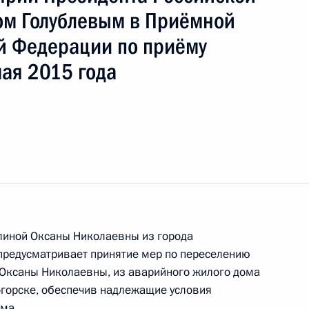
м Голублевым в Приёмной
й Федерации по приёму
ая 2015 года
ть следующие материалы
линой Оксаны Николаевны из города
предусматривает принятие мер по переселению
 Оксаны Николаевны, из аварийного жилого дома
огорске, обеспечив надлежащие условия
ного по итогам личного приёма в режиме видео-
ма.