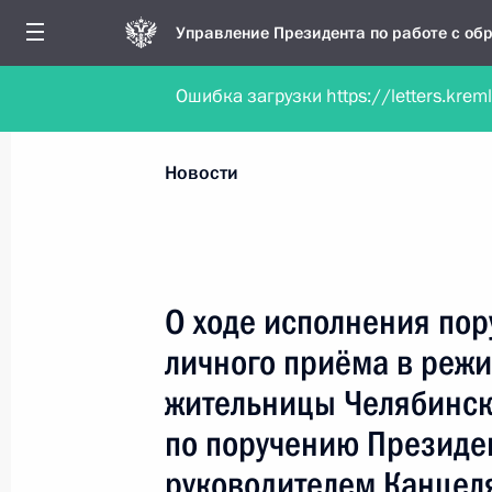
Управление Президента по работе с о
Ошибка загрузки https://letters.krem
Обратиться в форме электронного докуме
Все новости
Личный приём
Мобильна
Новости
Рубрикация материалов
Все материалы
О ходе исполнения пор
Новости личного приёма
личного приёма в реж
Поручения, данные по результатам личног
жительницы Челябинск
приёма
по поручению Президе
руководителем Канцел