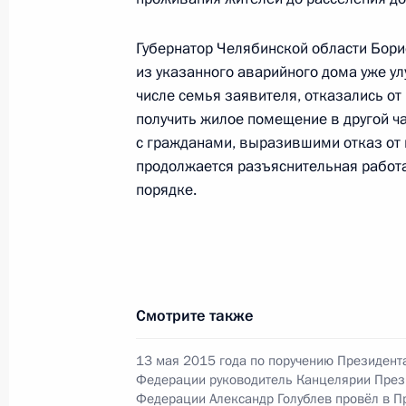
конференц-связи жителя Челябинск
Президента Российской Федерации
Губернатор Челябинской области Бори
Антоном Кобяковым в Приёмной Пр
из указанного аварийного дома уже ул
граждан в Москве 1 октября 2015 
числе семья заявителя, отказались о
10 ноября 2015 года, 16:34
получить жилое помещение в другой ч
с гражданами, выразившими отказ от
продолжается разъяснительная работа
порядке.
1 октября 2015 года, четверг
1 октября 2015 года по поручению
Президента Российской Федерации
Российской Федерации по приёму 
в режиме видео-конференц-связи
Смотрите также
1 октября 2015 года, 19:15
13 мая 2015 года по поручению Президент
Федерации руководитель Канцелярии През
Федерации Александр Голублев провёл в 