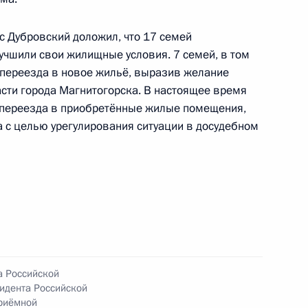
ой области, проведённого по поручению
 советником Президента Российской Федерации
с Дубровский доложил, что 17 семей
езидента Российской Федерации по приёму
учшили свои жилищные условия. 7 семей, в том
года
т переезда в новое жильё, выразив желание
асти города Магнитогорска. В настоящее время
 переезда в приобретённые жилые помещения,
 с целью урегулирования ситуации в досудебном
 Президента Российской Федерации советник
 Антон Кобяков провёл в Приёмной Президента
граждан в Москве личный приём граждан
а Российской
идента Российской
Приёмной