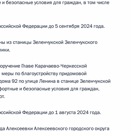
и безопасные условия для граждан, в том числе
й Федерации по приёму граждан в Москве
ссийской Федерации до 5 сентября 2024 года.
ы из станицы Зеленчукской Зеленчукского
лики.
ного по итогам личного приёма в режиме видео-
поручение Главе Карачаево-Черкесской
данской области, проведённого по поручению
 меры по благоустройству придомовой
 начальником Управления Президента
дома 92 по улице Ленина в станице Зеленчукской
ию информационно-коммуникационных
фортные и безопасные условия для граждан,
и Татьяной Матвеевой в Приёмной Президента
т.
раждан в Москве 1 сентября 2023 года
ссийской Федерации до 1 августа 2024 года.
ода Алексеевки Алексеевского городского округа