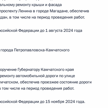
данской области, проведённого по поручению
тальному ремонту крыши и фасада
 советником Президента Российской Федерации
проспекту Ленина в городе Магадане, обеспечив
езидента Российской Федерации по приёму
ан, в том числе на период проведения работ.
 года
ссийской Федерации до 1 августа 2024 года
 города Петропавловска-Камчатского
ного по итогам личного приёма в режиме видео-
данской области, проведённого по поручению
 советником Президента Российской Федерации
поручение Губернатору Камчатского края
езидента Российской Федерации по приёму
ремонту автомобильной дороги по улице
 года
мчатском, обеспечив проезжее состояние дороги
 том числе на период проведения работ.
ссийской Федерации до 15 ноября 2024 года.