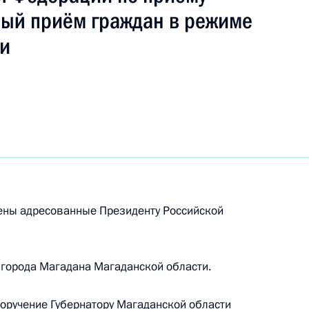
ный приём граждан в режиме
зи
рены адресованные Президенту Российской
ть следующие материалы
 города Магадана Магаданской области.
ного по итогам личного приёма в режиме видео-
поручение Губернатору Магаданской области