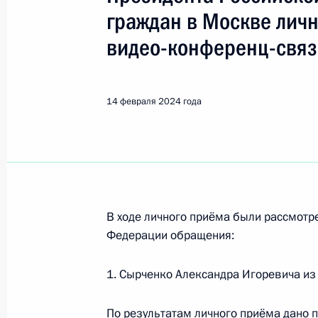
граждан в Москве лич
Поиск по руководителю, географии и тематике
видео-конференц-свя
Все руководители, регионы, города и темы
14 февраля 2024 года
Магадан
В ходе личного приёма были рассмот
Показа
Федерации обращения:
1. Сырченко Александра Игоревича из
20 июня 2024 года, четверг
О ходе исполнения поручения, дан
По результатам личного приёма дано 