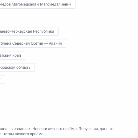
медов Магомедсалам Магомедалиевич
чаево-Черкесская Республика
ублика Северная Осетия — Алания
ручения, данного по итогам личного приёма
атский край
ителя Магаданской области, проведённого
ородская область
кой Федерации начальником Управления
 по общественным связям и коммуникациям
7
ой Президента Российской Федерации
реля 2020 года
ован в разделах:
Новости личного приёма
,
Поручения, данные
льтатам личного приёма
ного по итогам личного приёма в режиме видео-