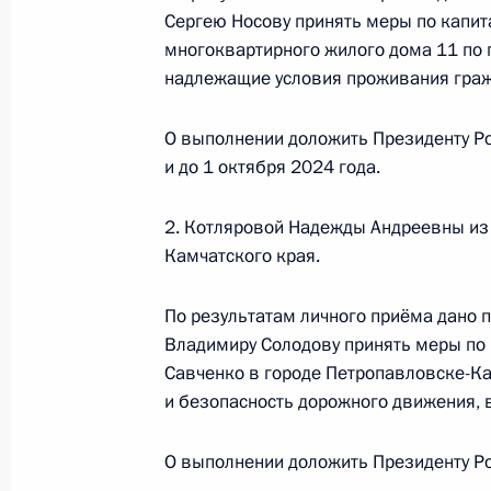
конференц-связи жительницы Мага
Сергею Носову принять меры по капи
Президента Российской Федерации
многоквартирного жилого дома 11 по 
Антоном Кобяковым в Приёмной Пр
надлежащие условия проживания гражд
граждан в Москве 21 января 2022
О выполнении доложить Президенту Ро
20 июня 2024 года, 16:12
и до 1 октября 2024 года.
2. Котляровой Надежды Андреевны из
О ходе исполнения поручения, дан
Камчатского края.
конференц-связи жительницы Мага
Президента Российской Федерации
По результатам личного приёма дано 
Антоном Кобяковым в Приёмной Пр
Владимиру Солодову принять меры по 
граждан в Москве 21 января 2022
Савченко в городе Петропавловске-Ка
20 июня 2024 года, 16:11
и безопасность дорожного движения, в
О выполнении доложить Президенту Ро