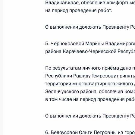
Владикавказе, обеспечив комфортные 
в Приёмной Президента Российско
на период проведения работ.
1 сентября 2023 года
28 ноября 2023 года, 19:12
О выполнении доложить Президенту Ро
5. Чернокозовой Марины Владимировн
23 ноября 2023 года, четверг
района Карачаево-Черкесской Респуб
О ходе исполнения поручения, дан
По результатам личного приёма дано 
конференц-связи жительницы Мага
Республики Рашиду Темрезову принять
Президента Российской Федерации
территории многоквартирного жилого 
Российской Федерации по развит
Зеленчукского района, обеспечив ком
технологий и инфраструктуры связ
в том числе на период проведения рабо
Российской Федерации по приёму г
23 ноября 2023 года, 18:50
О выполнении доложить Президенту Ро
6. Белоусовой Ольги Петровны из гор