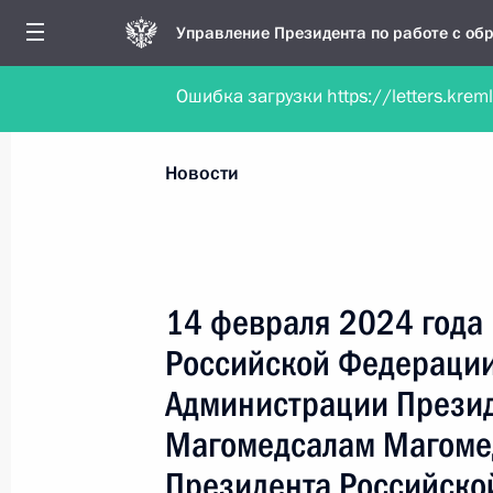
Управление Президента по работе с о
Ошибка загрузки https://letters.krem
Обратиться в форме электронного докуме
Все новости
Личный приём
Мобильна
Новости
Рубрикация материалов
Все материалы
14 февраля 2024 года
Новости личного приёма
Российской Федерации
Поручения, данные по результатам личног
Администрации Прези
приёма
Магомедсалам Магоме
Президента Российско