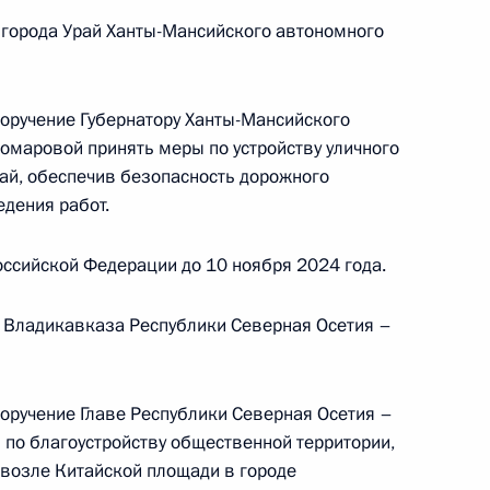
 города Урай Ханты-Мансийского автономного
ию Президента Российской Федерации
страции Президента Российской Федерации
в Приёмной Президента Российской Федерации
поручение Губернатору Ханты-Мансийского
й приём граждан в режиме видео-конференц-
омаровой принять меры по устройству уличного
рай, обеспечив безопасность дорожного
едения работ.
ссийской Федерации до 10 ноября 2024 года.
да Владикавказа Республики Северная Осетия –
ы), данное по итогам личного приёма в режиме
ы Магаданской области, проведённого
кой Федерации начальником Управления
поручение Главе Республики Северная Осетия –
и по развитию информационно-
по благоустройству общественной территории,
нфраструктуры связи Татьяной Матвеевой
возле Китайской площади в городе