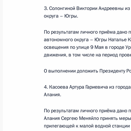
14 февраля 2024 года, среда
3. Солонгиной Виктории Андреевны из
14 февраля 2024 года по поручен
округа – Югры.
заместитель Руководителя Админи
Магомедсалам Магомедов провёл 
По результатам личного приёма дано 
по приёму граждан в Москве личны
автономного округа – Югры Наталье К
связи
освещения по улице 9 Мая в городе У
движения, в том числе на период пров
14 февраля 2024 года, 18:43
О выполнении доложить Президенту Ро
28 ноября 2023 года, вторник
4. Касоева Артура Гариевича из горо
Исполнено поручение (меры принят
Алания.
видео-конференц-связи жительниц
по поручению Президента Российс
По результатам личного приёма дано 
Президента Российской Федераци
Алания Сергею Меняйло принять меры 
коммуникационных технологий и и
прилегающей к малой водной станции 