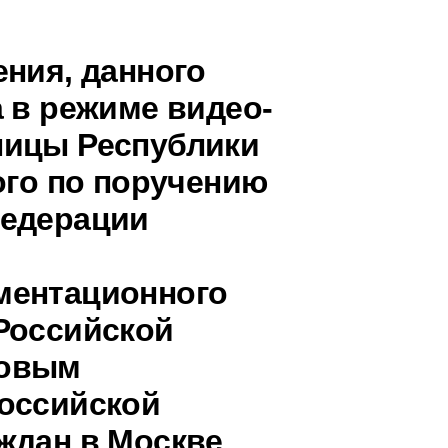
ения, данного
 в режиме видео-
ницы Республики
ого по поручению
Федерации
ментационного
Российской
повым
оссийской
ждан в Москве