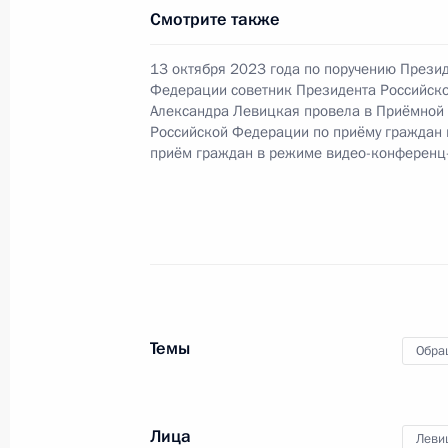
Президента Российской Федерации
Смотрите также
в Приёмной Президента Российско
октября 2023 года
13 октября 2023 года по поручению Прези
Федерации советник Президента Российск
3 октября 2024 года, 17:03
Александра Левицкая провела в Приёмной
Российской Федерации по приёму граждан
приём граждан в режиме видео-конференц
6 августа 2024 года, вторник
Продлён контроль исполнения пору
в режиме видео-конференц-связи 
по поручению Президента Российс
Российской Федерации в Приёмной
граждан в Москве 13 октября 2023
Темы
Обра
6 августа 2024 года, 16:10
Лица
Леви