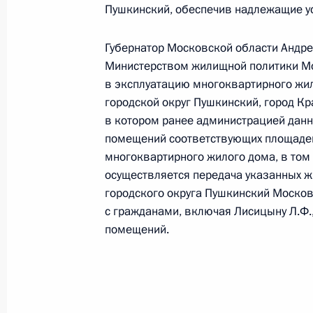
в Москве личный приём граждан
Пушкинский, обеспечив надлежащие ус
12 февраля 2025 года, 15:48
Губернатор Московской области Андре
Министерством жилищной политики Мо
в эксплуатацию многоквартирного жил
3 октября 2024 года, четверг
городской округ Пушкинский, город Кр
в котором ранее администрацией данн
Исполнено поручение (меры принят
помещений соответствующих площадей
видео-конференц-связи жительниц
многоквартирного жилого дома, в том
по поручению Президента Российс
осуществляется передача указанных 
Российской Федерации в Приёмной
городского округа Пушкинский Моско
граждан в Москве 13 октября 2023
с гражданами, включая Лисицыну Л.Ф.
3 октября 2024 года, 17:16
помещений.
О ходе исполнения поручения, дан
конференц-связи жительницы Моск