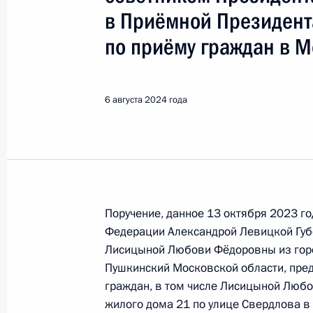
в Приёмной Президент
Поиск по руководителю, географии и тематике
по приёму граждан в М
Все руководители, регионы, города и темы
6 августа 2024 года
Красноармейск
12 февраля 2025 года, среда
Поручение, данное 13 октября 2023 г
Федерации Александрой Левицкой Губ
2 февраля 2025 года по поручени
Лисицыной Любови Фёдоровны из горо
исполняющий обязанности руководи
Пушкинский Московской области, пре
Следственного комитета Российск
граждан, в том числе Лисицыной Люб
Яковлев провёл в Приёмной Прези
жилого дома 21 по улице Свердлова в