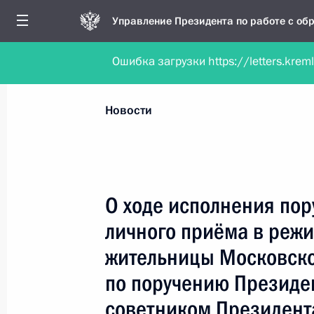
Управление Президента по работе с о
Ошибка загрузки https://letters.krem
Обратиться в форме электронного докуме
Все новости
Личный приём
Мобильна
Новости
Рубрикация материалов
Все материалы
О ходе исполнения пор
Новости личного приёма
личного приёма в реж
Поручения, данные по результатам личног
жительницы Московско
приёма
по поручению Президе
советником Президент