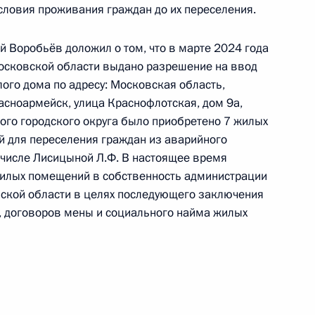
ловия проживания граждан до их переселения.
й Воробьёв доложил о том, что в марте 2024 года
сковской области выдано разрешение на ввод
ого дома по адресу: Московская область,
асноармейск, улица Краснофлотская, дом 9а,
ого городского округа было приобретено 7 жилых
ы), данное по итогам личного приёма в режиме
 для переселения граждан из аварийного
ы Московской области, проведённого
 числе Лисицыной Л.Ф. В настоящее время
кой Федерации советником Президента
жилых помещений в собственность администрации
 Президента Российской Федерации по приёму
вской области в целях последующего заключения
 года
, договоров мены и социального найма жилых
ного по итогам личного приёма в режиме видео-
овской области, проведённого по поручению