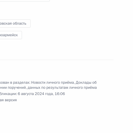
ного по итогам личного приёма в режиме видео-
овской области, проведённого по поручению
 советником Президента Российской Федерации
овская область
й Федерации по приёму граждан в Москве 13
ноармейск
ован в разделах:
Новости личного приёма
,
Доклады об
нии поручений, данных по результатам личного приёма
езультатам личного приёма, проведённого
бликации:
6 августа 2024 года, 16:06
кой Федерации начальником Управления
ая версия
 Российской Федерации по городу Москве
орофеевым в Приёмной Президента Российской
скве 5 апреля 2024 года