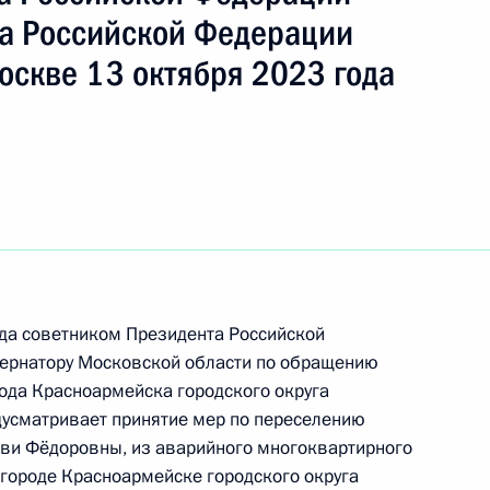
а Российской Федерации
оскве 13 октября 2023 года
ода советником Президента Российской
ернатору Московской области по обращению
ю Президента Российской Федерации
да Красноармейска городского округа
теля Главного следственного управления
дусматривает принятие мер по переселению
ой Федерации по Московской области Ярослав
ови Фёдоровны, из аварийного многоквартирного
дента Российской Федерации по приёму граждан
 городе Красноармейске городского округа