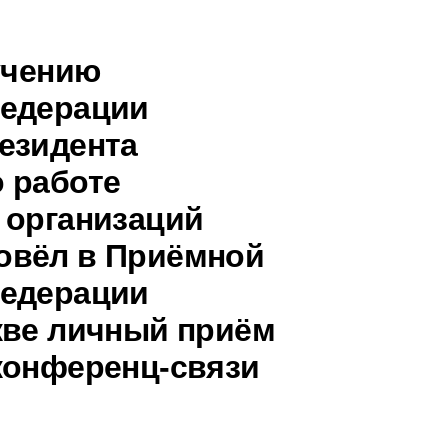
учению
Федерации
езидента
 работе
 организаций
овёл в Приёмной
Федерации
кве личный приём
конференц-связи