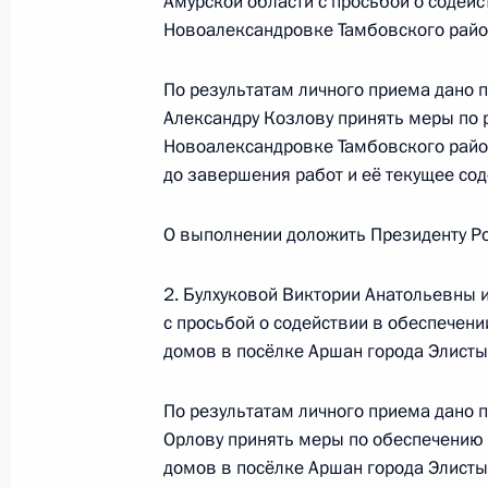
Амурской области с просьбой о содейс
граждан в Москве 28 октября 2021
Новоалександровке Тамбовского райо
15 июля 2026 года, 18:25
По результатам личного приема дано 
Александру Козлову принять меры по 
О ходе исполнения поручения, дан
Новоалександровке Тамбовского район
конференц-связи жительницы Киро
до завершения работ и её текущее со
Президента Российской Федераци
Федерации в Приёмной Президента
О выполнении доложить Президенту Ро
в Москве 28 октября 2021 года
2. Булхуковой Виктории Анатольевны 
15 июля 2026 года, 18:07
с просьбой о содействии в обеспече
домов в посёлке Аршан города Элисты
12 марта 2025 года, среда
По результатам личного приема дано 
Орлову принять меры по обеспечени
Исполнено поручение (меры принят
домов в посёлке Аршан города Элисты
видео-конференц-связи жительниц