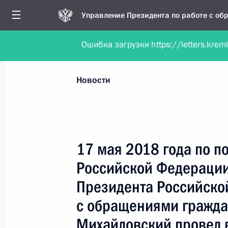
Управление Президента по работе с о
Ошибка загрузки https://letters.krem
Обратиться в форме электронного докуме
Все новости
Личный приём
Мобильна
Новости
Рубрикация материалов
Все материалы
17 мая 2018 года по 
Новости личного приёма
Российской Федерации
Поручения, данные по результатам личног
Президента Российско
приёма
с обращениями гражда
Михайловский провел 