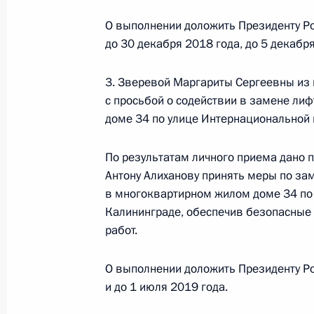
по поручению Президента Российс
О выполнении доложить Президенту Ро
Президента Российской Федерации
до 30 декабря 2018 года, до 5 декабря
в Приёмной Президента Российско
октября 2022 года
3. Зверевой Маргариты Сергеевны из 
12 марта 2025 года, 16:33
с просьбой о содействии в замене ли
доме 34 по улице Интернациональной 
21 октября 2024 года, понедельни
По результатам личного приема дано 
Антону Алиханову принять меры по за
21 октября 2024 года по поручен
в многоквартирном жилом доме 34 по
заместитель Руководителя Админи
Калининграде, обеспечив безопасные
Максим Орешкин провел в Приёмн
работ.
по приёму граждан в Москве личн
О выполнении доложить Президенту Ро
21 октября 2024 года, 16:56
и до 1 июля 2019 года.