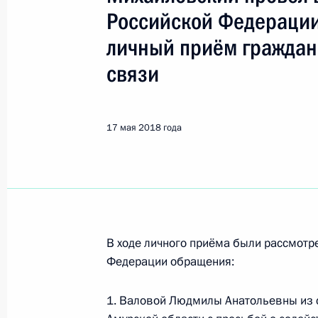
Российской Федерации
Поиск по руководителю, географии и тематике
личный приём граждан
связи
Все руководители, регионы, города и темы
17 мая 2018 года
Киров
15 июля, среда
В ходе личного приёма были рассмот
Продлён контроль исполнения пору
Федерации обращения:
в режиме видео-конференц-связи ж
по поручению Президента Россий
1. Валовой Людмилы Анатольевны из 
Российской Федерации в Приёмной