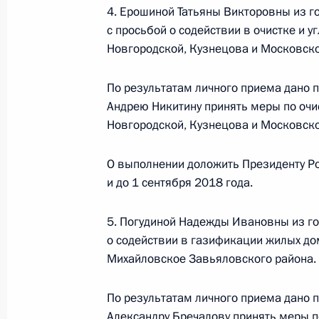
4. Ерошиной Татьяны Викторовны из 
17 марта 2023 года, пятница
с просьбой о содействии в очистке и 
17 марта 2023 года по поручению
Новгородской, Кузнецова и Московско
Управления Президента Российско
Владимир Осипов провёл в Приёмн
По результатам личного приема дано 
по приёму граждан в Москве личны
Андрею Никитину принять меры по очи
связи
Новгородской, Кузнецова и Московско
17 марта 2023 года, 17:52
О выполнении доложить Президенту Р
и до 1 сентября 2018 года.
21 декабря 2022 года, среда
5. Погудиной Надежды Ивановны из го
о содействии в газификации жилых до
Продолжен контроль исполнения по
Михайловское Завьяловского района.
в режиме видео-конференц-связи ж
по поручению Президента Российс
По результатам личного приема дано п
Президента Российской Федерации
Александру Бречалову принять меры 