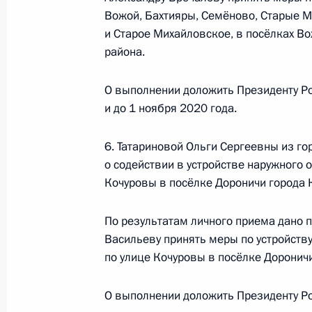
и организаций Михаилом Михайлов
Вожой, Бахтияры, Семёново, Старые 
Федерации по приёму граждан в М
и Старое Михайловское, в посёлках В
21 декабря 2022 года, 18:57
района.
О выполнении доложить Президенту Ро
и до 1 ноября 2020 года.
13 декабря 2022 года, вторник
Продлён контроль исполнения пору
6. Татариновой Ольги Сергеевны из го
в режиме видео-конференц-связи ж
о содействии в устройстве наружного 
по поручению Президента Российс
Кочуровы в посёлке Дороничи города 
Президента Российской Федерации
и организаций Михаилом Михайлов
По результатам личного приема дано 
Федерации по приёму граждан в М
Васильеву принять меры по устройств
по улице Кочуровы в посёлке Доронич
13 декабря 2022 года, 18:38
О выполнении доложить Президенту Ро