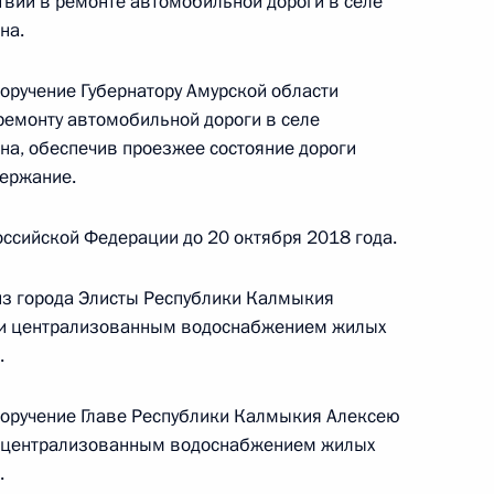
твии в ремонте автомобильной дороги в селе
 года
на.
поручение Губернатору Амурской области
ремонту автомобильной дороги в селе
ного по итогам личного приёма в режиме видео-
а, обеспечив проезжее состояние дороги
вской области, проведённого по поручению
держание.
и помощником Президента Российской
 Российской Федерации по приёму граждан
ссийской Федерации до 20 октября 2018 года.
из города Элисты Республики Калмыкия
нии централизованным водоснабжением жилых
.
поручение Главе Республики Калмыкия Алексею
ю централизованным водоснабжением жилых
ы), данное по итогам личного приёма в режиме
.
ы Кировской области, проведённого