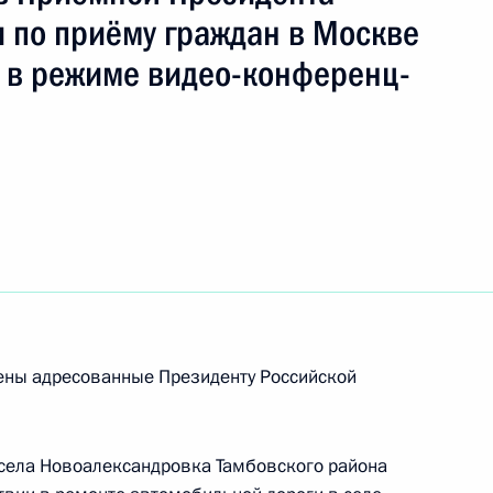
 по приёму граждан в Москве
 в режиме видео-конференц-
рены адресованные Президенту Российской
чения, данного по итогам личного приёма
ительницы Кировской области, проведённого
ской Федерации помощником Президента
села Новоалександровка Тамбовского района
 Президента Российской Федерации по приёму