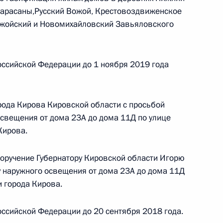
ским в Приёмной Президента Российской
Марасаны,Русский Вожой, Крестовоздвиженское
оскве 19 апреля 2022 года
ожойский и Новомихайловский Завьяловского
ссийской Федерации до 1 ноября 2019 года
чения, данного по итогам личного приёма
рода Кирова Кировской области с просьбой
ителя Кировской области, проведённого
освещения от дома 23А до дома 11Д по улице
кой Федерации начальником Управления
Кирова.
 по работе с обращениями граждан
ским в Приёмной Президента Российской
поручение Губернатору Кировской области Игорю
оскве 19 апреля 2022 года
у наружного освещения от дома 23А до дома 11Д
и города Кирова.
ссийской Федерации до 20 сентября 2018 года.