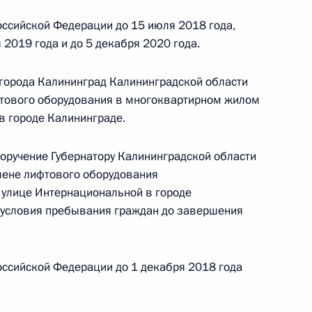
кой Федерации начальником Управления
ссийской Федерации до 15 июля 2018 года,
 по внутренней политике Андреем Яриным
 2019 года и до 5 декабря 2020 года.
й Федерации по приёму граждан в Москве 6
города Калининград Калининградской области
фтового оборудования в многоквартирном жилом
в городе Калининграде.
к
поручение Губернатору Калининградской области
мене лифтового оборудования
ию Президента Российской Федерации
 улице Интернациональной в городе
страции Президента Российской Федерации
 условия пребывания граждан до завершения
ой Президента Российской Федерации
ый приём граждан
ссийской Федерации до 1 декабря 2018 года