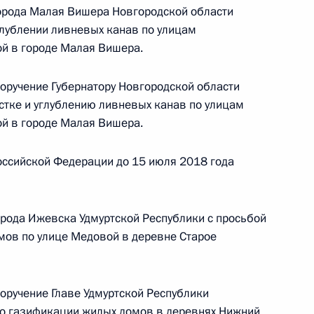
города Малая Вишера Новгородской области
углублении ливневых канав по улицам
 Президента Российской Федерации начальник
й в городе Малая Вишера.
й Федерации по государственным наградам
ой Президента Российской Федерации
поручение Губернатору Новгородской области
й приём граждан в режиме видео-конференц-
стке и углублению ливневых канав по улицам
й в городе Малая Вишера.
оссийской Федерации до 15 июля 2018 года
рода Ижевска Удмуртской Республики с просьбой
мов по улице Медовой в деревне Старое
ручения, данного по итогам личного приёма
ителя Кировской области, проведённого
кой Федерации начальником Управления
оручение Главе Удмуртской Республики
 по работе с обращениями граждан
по газификации жилых домов в деревнях Нижний