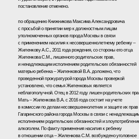
постановление отменено.
по обращению Книжникова Максима Александровича
с просьбой о принятии мер к должностным лицам
уполномоченных органов города Москвы в связи
с применением насилия к несовершеннолетнему ребенку –
Жиленкову А.С., 2011 года рождения, со стороны его отца
Жиленкова С.М., лишенного родительских прав,
и ненадлежащим исполнением родительских обязанностей
матерью ребенка – Жиленковой В.А. доложено, что
проведенной прокуратурой города Москвы проверкой
установлено, что семья Жиленковых является
неблагополучной. Отец в 2012 году лишен родительских пра
Мать – Жиленкова В.А. с 2016 года состоит на учете
в комиссии по делам несовершеннолетних и защите их прав
Гагаринского района города Москвы в связи с ненадлежащи
исполнением родительских обязанностей и злоупотреблени
алкоголем. По факту применения насилия к ребенку
в отношении отца – Жиленкова С.М. возбуждено уголовное