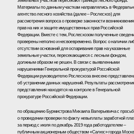
земельных участков пересекают границы лесного фонда.
Материалы по данным участкам направлялись в Федеральн
агентство лесного хозяйства (далее – Рослесхоз) для
рассмотрения вопроса о проверке законности возникновения
прав на них и защите имущественных прав Российской
Федерации. Вместе с тем, Рослесхозом полученные сведен
проверены неполно и несвоевременно. Вопрос о наличии ли
отсутствии оснований для оспаривания прав на указанные
земельные участки, пересекающиеся с лесным фондом,
должным образом не решен. В связи с выявленными
нарушениями Генеральной прокуратурой Российской
Федерации руководителю Рослесхоза внесено представлен
об устранении данных нарушений. Результаты рассмотрени
представления находятся на контроле в Генеральной
прокуратуре Российской Федерации.
по обращению Бурмистрова Михаила Валерьевича с просьб
о проведении проверки по факту невыплаты заработной пл
за период с июля по декабрь 2019 года работодателем –
публичным акционерным обществом «Салюс» города Моск