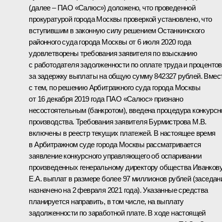
(далее – ПАО «Салюс») доложено, что проведенной
прокуратурой города Москвы проверкой установлено, что
вступившим в законную силу решением Останкинского
районного суда города Москвы от 6 июля 2020 года
удовлетворены требования заявителя по взысканию
с работодателя задолженности по оплате труда и процентов
за задержку выплаты на общую сумму 842327 рублей. Вмес
с тем, по решению Арбитражного суда города Москвы
от 16 декабря 2019 года ПАО «Салюс» признано
несостоятельным (банкротом), введена процедура конкурсн
производства. Требования заявителя Бурмистрова М.В.
включены в реестр текущих платежей. В настоящее время
в Арбитражном суде города Москвы рассматривается
заявление конкурсного управляющего об оспаривании
произведенных генеральному директору общества Иванков
Е.А. выплат в размере более 97 миллионов рублей (заседан
назначено на 2 февраля 2021 года). Указанные средства
планируется направить, в том числе, на выплату
задолженности по заработной плате. В ходе настоящей