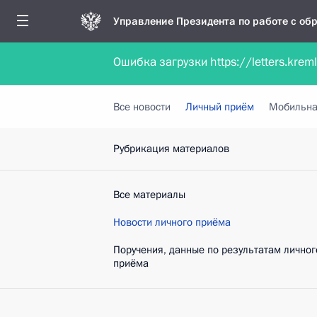
Управление Президента по работе с о
Ошибка загрузки https://letters.krem
Обратиться в форме электронного докуме
Все новости
Личный приём
Мобильна
Рубрикация материалов
Все материалы
Новости личного приёма
Поручения, данные по результатам личног
приёма