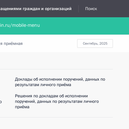
бращениями граждан и организаций
Поиск
lin.ru/mobile-menu
нта
Обратиться в устной форме
Новости
Обзоры обращени
я приёмная
сентябрь, 2025
Доклады об исполнении поручений, данных по
результатам личного приёма
Решения по докладам об исполнении
поручений, данных по результатам личного
о
приёма