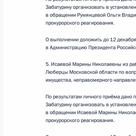
Забатурину организовать в установле
в обращении Румянцевой Ольги Влади
12 июля 2023 года, среда
прокурорского реагирования.
12 июля 2023 года по поручению 
О выполнении доложить до 12 декабря
Центрального управления Федераль
в Администрацию Президента Российс
технологическому и атомному надз
Президента Российской Федерации
5. Исаевой Марины Николаевны из раб
граждан
Люберцы Московской области по воп
12 июля 2023 года, 19:14
имущества, неправомерного направле
По результатам личного приёма дано 
28 апреля 2023 года, пятница
Забатурину организовать в установле
в обращении Исаевой Марины Николае
Исполнены поручения, данные по р
прокурорского реагирования.
по поручению Президента Российс
Федеральной службы исполнения н