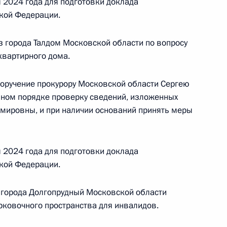
 2024 года для подготовки доклада
й Федерации по приёму граждан в Москве
кой Федерации.
 города Талдом Московской области по вопросу
квартирного дома.
поручение прокурору Московской области Сергею
нном порядке проверку сведений, изложенных
 Президента Российской Федерации начальник
мировны, и при наличии оснований принять меры
сполнения наказаний по городу Москве Сергей
нта Российской Федерации по приёму граждан
 2024 года для подготовки доклада
кой Федерации.
 города Долгопрудный Московской области
рковочного пространства для инвалидов.