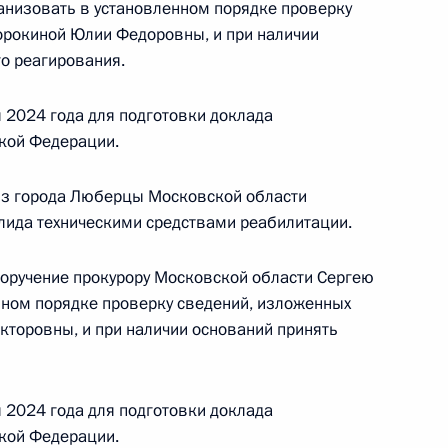
анизовать в установленном порядке проверку
орокиной Юлии Федоровны, и при наличии
о реагирования.
к
 2024 года для подготовки доклада
кой Федерации.
ы), данное по итогам личного приёма в режиме
ы Московской области, проведённого
из города Люберцы Московской области
кой Федерации начальником Управления
лида техническими средствами реабилитации.
 по внешней политике Игорем Неверовым
й Федерации по приёму граждан в Москве
поручение прокурору Московской области Сергею
нном порядке проверку сведений, изложенных
торовны, и при наличии оснований принять
 2024 года для подготовки доклада
кой Федерации.