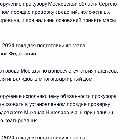
поручение прокурору Московской области Сергею
езультатам личного приёма, проведённого
нном порядке проверку сведений, изложенных
кой Федерации заместителем Генерального
ровича, и при наличии оснований принять меры
 Юрием Пономаревым в Приёмной Президента
граждан в Москве 15 марта 2022 года
 2024 года для подготовки доклада
кой Федерации.
 города Москвы по вопросу отсутствия пандусов,
для инвалидов в многоквартирный дом.
 Президента Российской Федерации заместитель
ой Федерации Юрий Пономарев провёл
поручение исполняющему обязанности прокурора
й Федерации по приёму граждан в Москве
анизовать в установленном порядке проверку
довского Михаила Николаевича, и при наличии
о реагирования.
 2024 года для подготовки доклада