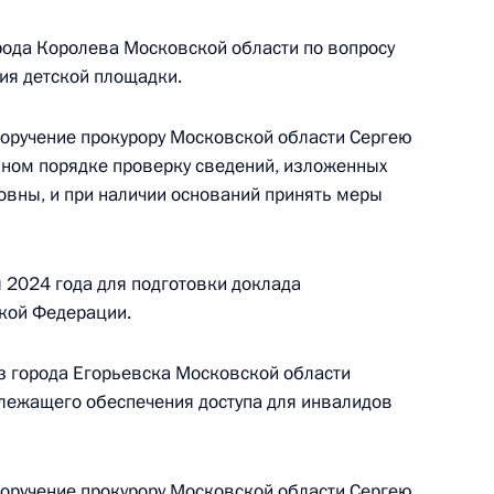
ного по итогам личного приёма в режиме видео-
овской области, проведённого по поручению
рода Королева Московской области по вопросу
 начальником Управления Президента
ия детской площадки.
 политике Игорем Неверовым в Приёмной
 по приёму граждан в Москве 9 июля 2024 года
поручение прокурору Московской области Сергею
нном порядке проверку сведений, изложенных
вны, и при наличии оснований принять меры
 2024 года для подготовки доклада
езультатам личного приёма, проведённого
кой Федерации.
кой Федерации руководителем Центрального
 экологическому, технологическому и атомному
з города Егорьевска Московской области
риёмной Президента Российской Федерации
адлежащего обеспечения доступа для инвалидов
ля 2023 года
поручение прокурору Московской области Сергею