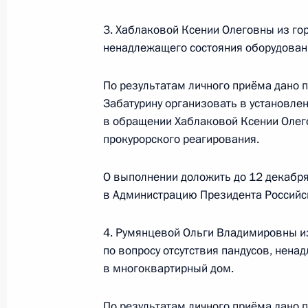
О ходе исполнения поручения, дан
конференц-связи жительницы Моск
3. Хаблаковой Ксении Олеговны из го
Президента Российской Федерации
ненадлежащего состояния оборудован
Российской Федерации по внешней
Президента Российской Федерации
По результатам личного приёма дано 
4 сентября 2024 года, 16:49
Забатурину организовать в установле
в обращении Хаблаковой Ксении Олего
прокурорского реагирования.
16 августа 2023 года, среда
О выполнении доложить до 12 декабря
Исполнены поручения, данные по р
в Администрацию Президента Российс
по поручению Президента Российс
управления Федеральной службы по
4. Румянцевой Ольги Владимировны и
надзору Евгением Тюменцевым в П
по вопросу отсутствия пандусов, нен
по приёму граждан в Москве 12 ию
в многоквартирный дом.
16 августа 2023 года, 18:37
По результатам личного приёма дано 