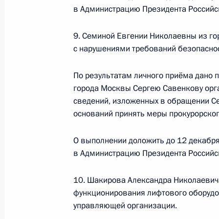
в Администрацию Президента Российс
16 декабря 2021 года, четверг
Исполнены поручения, данные по р
9. Семиной Евгении Николаевны из го
по поручению Президента Российс
с нарушениями требований безопаснос
Генеральной прокуратуры Российс
округе Натальей Ростовцевой в П
По результатам личного приёма дано 
по приёму граждан в Москве 21 ок
города Москвы Сергею Савенкову орг
сведений, изложенных в обращении Се
16 декабря 2021 года, 22:42
оснований принять меры прокурорског
О выполнении доложить до 12 декабря
21 октября 2021 года, четверг
в Администрацию Президента Российс
21 октября 2021 года по поручен
10. Шакирова Александра Николаевич
начальник Управления Генерально
функционирования лифтового оборудо
в Центральном федеральном округ
управляющей организации.
Президента Российской Федерации