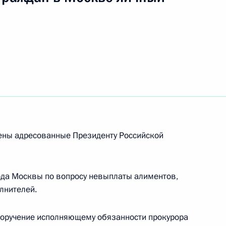
рены адресованные Президенту Российской
 Президента Российской Федерации заместитель
ода Москвы по вопросу невыплаты алиментов,
ой Федерации Юрий Пономарев провёл
лнителей.
й Федерации по приёму граждан в Москве
поручение исполняющему обязанности прокурора