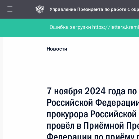
Управление Президента по работе с о
Ошибка загрузки https://letters.krem
Обратиться в форме электронного докуме
Все новости
Личный приём
Мобильна
Новости
Рубрикация материалов
Все материалы
7 ноября 2024 года по
Новости личного приёма
Российской Федерации
Поручения, данные по результатам личног
прокурора Российско
приёма
провёл в Приёмной Пр
Федерации по приёму 