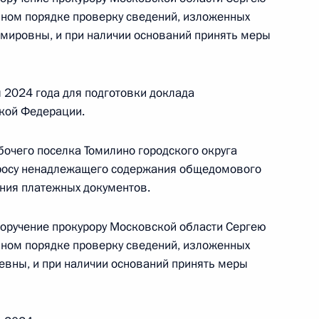
нном порядке проверку сведений, изложенных
мировны, и при наличии оснований принять меры
Президента Российской Федерации руководитель
 2024 года для подготовки доклада
ной службы по экологическому,
кой Федерации.
ору Евгений Тюменцев провел в Приёмной
 по приёму граждан в Москве личный приём
очего поселка Томилино городского округа
росу ненадлежащего содержания общедомового
ния платежных документов.
поручение прокурору Московской области Сергею
нном порядке проверку сведений, изложенных
вны, и при наличии оснований принять меры
езультатам личного приёма, проведённого
кой Федерации начальником Управления
аказаний по городу Москве Сергеем Морозом