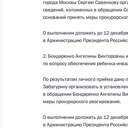
города Москвы Сергею Савенкову орг
7 ноября 2024 года, 15:55
сведений, изложенных в обращении С
оснований принять меры прокурорског
9 сентября 2024 года, понедельни
О выполнении доложить до 12 декабря
в Администрацию Президента Российс
Исполнено поручение (меры принят
видео-конференц-связи жительниц
2. Бондаренко Ангелины Викторовны 
по поручению Президента Российс
по вопросу обеспечения ребенка-инва
Президента Российской Федерации
в Приёмной Президента Российско
По результатам личного приёма дано 
9 июля 2024 года
Забатурину организовать в установле
9 сентября 2024 года, 16:00
в обращении Бондаренко Ангелины Вик
меры прокурорского реагирования.
4 сентября 2024 года, среда
О выполнении доложить до 12 декабря
в Администрацию Президента Российс