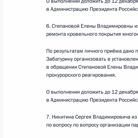
О выполнении доложить до 12 декабря
в Приёмной Президента Российско
в Администрацию Президента Российс
30 марта 2023 года
6. Степановой Елены Владимировны из
28 апреля 2023 года, 20:49
ремонта кровельного покрытия много
По результатам личного приёма дано 
30 марта 2023 года, четверг
Забатурину организовать в установле
30 марта 2023 года по поручению
в обращении Степановой Елены Влади
Управления Федеральной службы и
прокурорского реагирования.
Мороз провел в Приёмной Президе
в Москве личный приём граждан
О выполнении доложить до 12 декабря
в Администрацию Президента Российс
30 марта 2023 года, 19:21
7. Никитина Сергея Владимировича из
по вопросу по вопросу организации па
29 апреля 2022 года, пятница