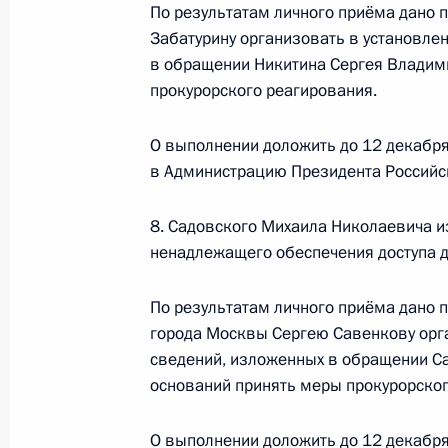
По результатам личного приёма дано 
Исполнены поручения, данные по р
Забатурину организовать в установле
по поручению Президента Российс
в обращении Никитина Сергея Владими
прокурора Российской Федерации
прокурорского реагирования.
Российской Федерации по приёму 
29 апреля 2022 года, 20:31
О выполнении доложить до 12 декабря
в Администрацию Президента Российс
15 марта 2022 года, вторник
8. Садовского Михаила Николаевича из
ненадлежащего обеспечения доступа 
15 марта 2022 года по поручению
Генерального прокурора Российск
По результатам личного приёма дано 
в Приёмной Президента Российско
города Москвы Сергею Савенкову орг
личный приём граждан
сведений, изложенных в обращении Са
оснований принять меры прокурорског
15 марта 2022 года, 19:14
О выполнении доложить до 12 декабря