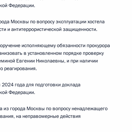
кой Федерации.
езультатам личного приёма, проведённого
рода Москвы по вопросу эксплуатации хостела
кой Федерации начальником Управления
ти и антитеррористической защищенности.
кой Федерации в Центральном федеральном
риёмной Президента Российской Федерации
поручение исполняющему обязанности прокурора
тября 2021 года
анизовать в установленном порядке проверку
миной Евгении Николаевны, и при наличии
о реагирования.
 2024 года для подготовки доклада
кой Федерации.
ию Президента Российской Федерации
а из города Москвы по вопросу ненадлежащего
й прокуратуры Российской Федерации
вания, на неправомерные действия
е Наталья Ростовцева провела в Приёмной
 по приёму граждан в Москве личный приём