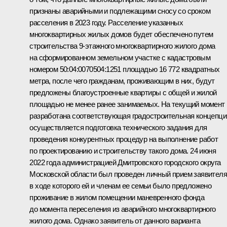
признаны аварийными и подлежащими сносу со сроком
расселения в 2023 году. Расселение указанных
многоквартирных жилых домов будет обеспечено путем
строительства 9-этажного многоквартирного жилого дома
на сформированном земельном участке с кадастровым
номером 50:04:0070504:1251 площадью 16 772 квадратных
метра, после чего гражданам, проживающим в них, будут
предложены благоустроенные квартиры с общей и жилой
площадью не менее ранее занимаемых. На текущий момент
разработана соответствующая градостроительная концепци
осуществляется подготовка технического задания для
проведения конкурентных процедур на выполнение работ
по проектированию и строительству такого дома. 24 июня
2022 года администрацией Дмитровского городского округа
Московской области был проведен личный прием заявителя
в ходе которого ей и членам ее семьи было предложено
проживание в жилом помещении маневренного фонда
до момента переселения из аварийного многоквартирного
жилого дома. Однако заявитель от данного варианта