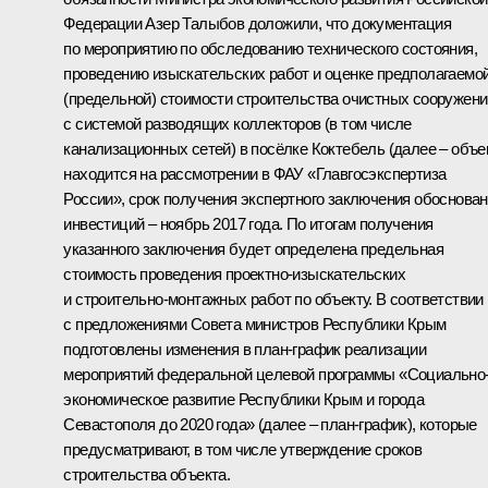
Федерации Азер Талыбов доложили, что документация
по мероприятию по обследованию технического состояния,
проведению изыскательских работ и оценке предполагаемо
(предельной) стоимости строительства очистных сооружени
с системой разводящих коллекторов (в том числе
канализационных сетей) в посёлке Коктебель (далее – объе
находится на рассмотрении в ФАУ «Главгосэкспертиза
России», срок получения экспертного заключения обоснова
инвестиций – ноябрь 2017 года. По итогам получения
указанного заключения будет определена предельная
стоимость проведения проектно-изыскательских
и строительно-монтажных работ по объекту. В соответствии
с предложениями Совета министров Республики Крым
подготовлены изменения в план-график реализации
мероприятий федеральной целевой программы «Социально
экономическое развитие Республики Крым и города
Севастополя до 2020 года» (далее – план-график), которые
предусматривают, в том числе утверждение сроков
строительства объекта.