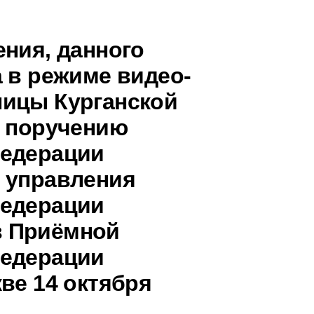
ения, данного
 в режиме видео-
ницы Курганской
о поручению
Федерации
 управления
Федерации
в Приёмной
Федерации
ве 14 октября