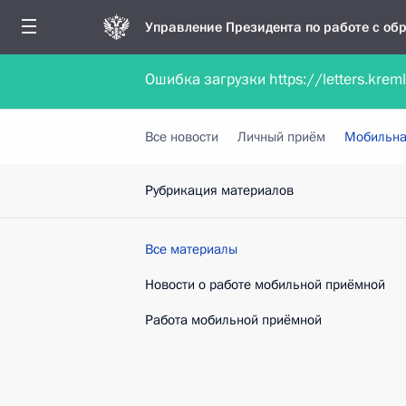
Управление Президента по работе с о
Ошибка загрузки https://letters.krem
Обратиться в форме электронного докуме
Все новости
Личный приём
Мобильна
Рубрикация материалов
Все материалы
Новости о работе мобильной приёмной
Работа мобильной приёмной