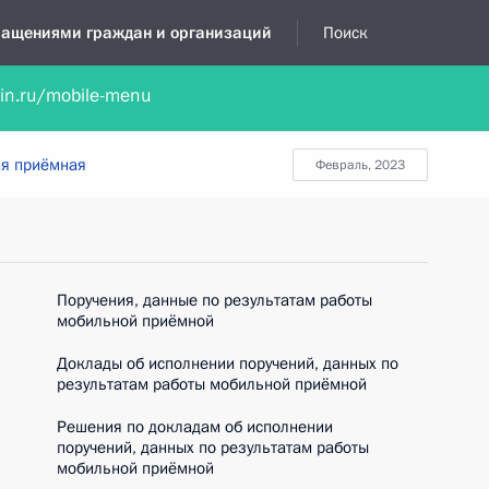
бращениями граждан и организаций
Поиск
lin.ru/mobile-menu
нта
Обратиться в устной форме
Новости
Обзоры обращени
я приёмная
февраль, 2023
Поручения, данные по результатам работы
мобильной приёмной
Доклады об исполнении поручений, данных по
результатам работы мобильной приёмной
Решения по докладам об исполнении
поручений, данных по результатам работы
мобильной приёмной