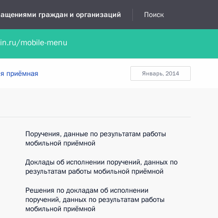
бращениями граждан и организаций
Поиск
lin.ru/mobile-menu
нта
Обратиться в устной форме
Новости
Обзоры обращени
я приёмная
январь, 2014
Поручения, данные по результатам работы
мобильной приёмной
Доклады об исполнении поручений, данных по
результатам работы мобильной приёмной
Решения по докладам об исполнении
поручений, данных по результатам работы
мобильной приёмной