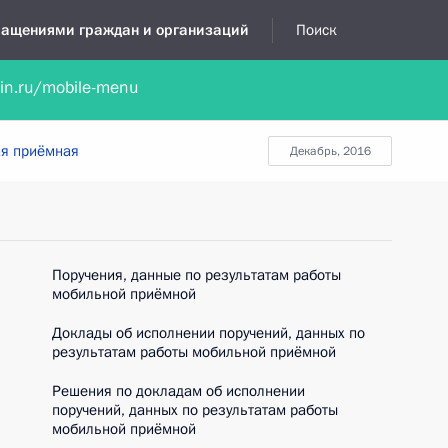
бращениями граждан и организаций
Поиск
lin.ru/mobile-menu
нта
Обратиться в устной форме
Новости
Обзоры обращени
я приёмная
декабрь, 2016
Поручения, данные по результатам работы
мобильной приёмной
Доклады об исполнении поручений, данных по
результатам работы мобильной приёмной
Решения по докладам об исполнении
поручений, данных по результатам работы
мобильной приёмной