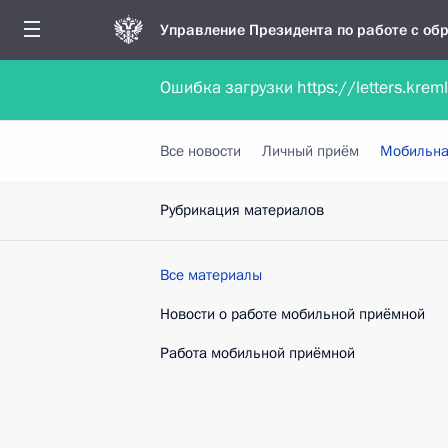
Управление Президента по работе с о
Ошибка загрузки https://letters.krem
Обратиться в форме электронного докуме
Все новости
Личный приём
Мобильна
Рубрикация материалов
Все материалы
Новости о работе мобильной приёмной
Работа мобильной приёмной