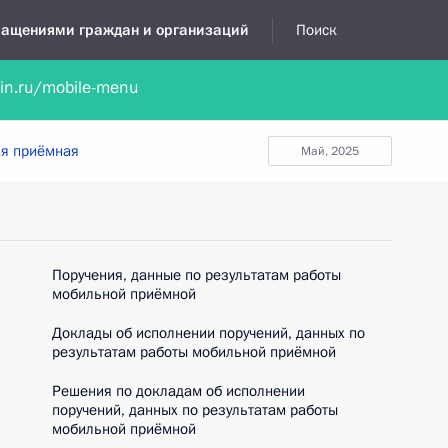
бращениями граждан и организаций
Поиск
lin.ru/mobile-menu
нта
Обратиться в устной форме
Новости
Обзоры обращени
я приёмная
май, 2025
Поручения, данные по результатам работы
мобильной приёмной
Доклады об исполнении поручений, данных по
результатам работы мобильной приёмной
Решения по докладам об исполнении
поручений, данных по результатам работы
мобильной приёмной