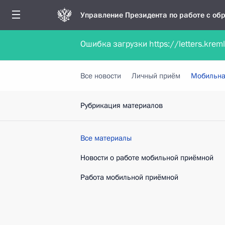
Управление Президента по работе с о
Ошибка загрузки https://letters.krem
Обратиться в форме электронного докуме
Все новости
Личный приём
Мобильна
Рубрикация материалов
Все материалы
Новости о работе мобильной приёмной
Работа мобильной приёмной