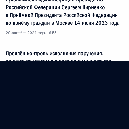
Российской Федерации Сергеем Кириенко
в Приёмной Президента Российской Федерации
по приёму граждан в Москве 14 июня 2023 года
20 сентября 2024 года, 16:55
Продлён контроль исполнения поручения,
данного по итогам личного приёма в режиме
видео-конференц-связи жителя Забайкальского
края, проведённого по поручению Президента
Российской Федерации начальником Управления
Президента Российской Федерации по внутренней
политике Андреем Яриным в Приёмной
Президента Российской Федерации по приёму
граждан в Москве 6 октября 2022 года
20 сентября 2024 года, 16:47