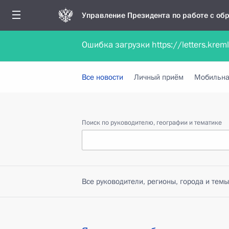
Управление Президента по работе с о
Ошибка загрузки https://letters.krem
Обратиться в форме электронного докуме
Все новости
Личный приём
Мобильна
Поиск по руководителю, географии и тематике
Все руководители, регионы, города и темы