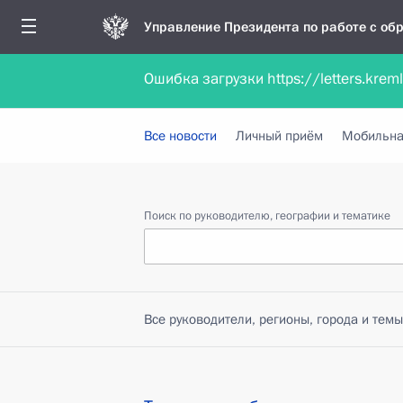
Управление Президента по работе с о
Ошибка загрузки https://letters.krem
Обратиться в форме электронного докуме
Все новости
Личный приём
Мобильна
Поиск по руководителю, географии и тематике
Все руководители, регионы, города и темы