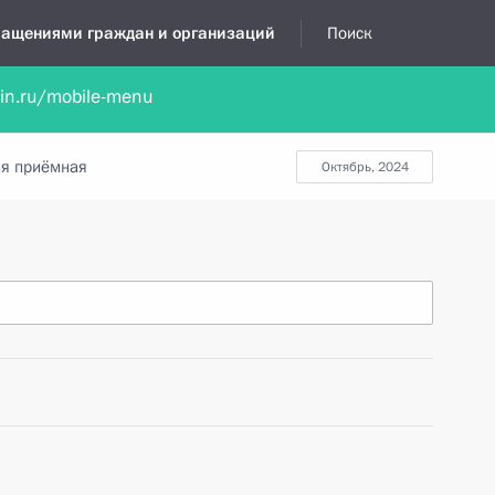
бращениями граждан и организаций
Поиск
lin.ru/mobile-menu
нта
Обратиться в устной форме
Новости
Обзоры обращени
я приёмная
октябрь, 2024