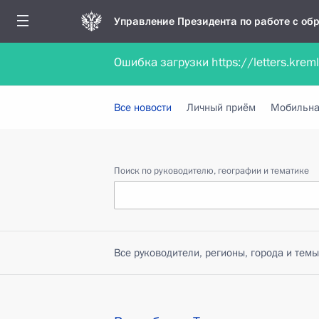
Управление Президента по работе с о
Ошибка загрузки https://letters.krem
Обратиться в форме электронного докуме
Все новости
Личный приём
Мобильна
Поиск по руководителю, географии и тематике
Все руководители, регионы, города и темы