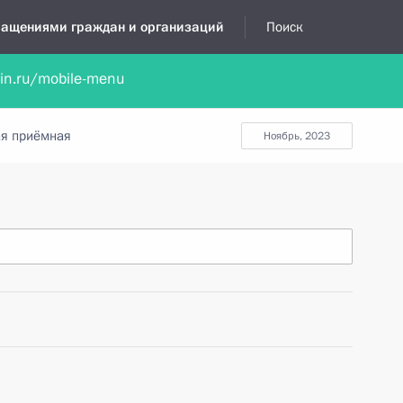
бращениями граждан и организаций
Поиск
lin.ru/mobile-menu
нта
Обратиться в устной форме
Новости
Обзоры обращени
я приёмная
ноябрь, 2023