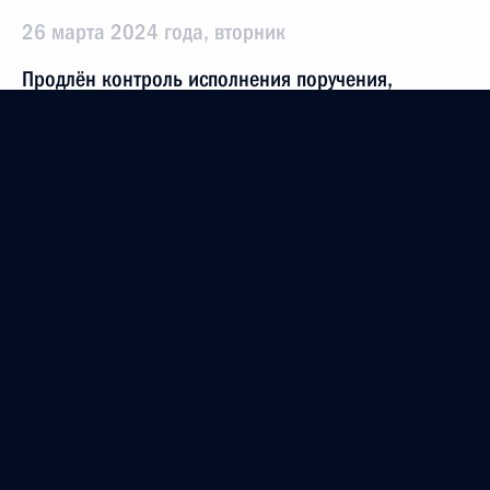
26 марта 2024 года, вторник
Продлён контроль исполнения поручения,
данного по итогам личного приёма в режиме
видео-конференц-связи жительницы Республики
Татарстан, проведённого по поручению
Президента Российской Федерации начальником
Управления пресс-службы и информации
Президента Российской Федерации Андреем
Цыбулиным в Приёмной Президента Российской
Федерации по приёму граждан в Москве 11 июля
2018 года
26 марта 2024 года, 17:01
22 марта 2024 года, пятница