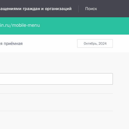
бращениями граждан и организаций
Поиск
lin.ru/mobile-menu
нта
Обратиться в устной форме
Новости
Обзоры обращени
я приёмная
октябрь, 2024