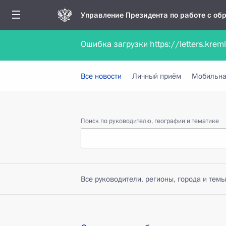
Управление Президента по работе с о
Ошибка загрузки https://letters.krem
Обратиться в форме электронного докуме
Все новости
Личный приём
Мобильна
Поиск по руководителю, географии и тематике
Все руководители, регионы, города и темы