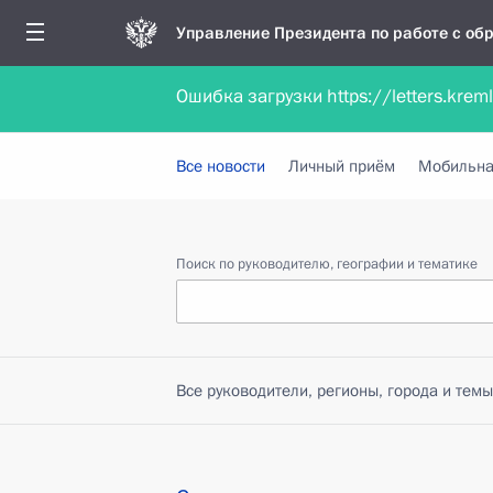
Управление Президента по работе с о
Ошибка загрузки https://letters.krem
Обратиться в форме электронного докуме
Все новости
Личный приём
Мобильна
Поиск по руководителю, географии и тематике
Все руководители, регионы, города и темы