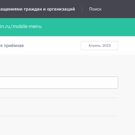
бращениями граждан и организаций
Поиск
lin.ru/mobile-menu
нта
Обратиться в устной форме
Новости
Обзоры обращени
я приёмная
апрель, 2023