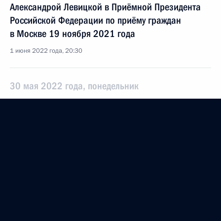
Александрой Левицкой в Приёмной Президента
Российской Федерации по приёму граждан
в Москве 19 ноября 2021 года
1 июня 2022 года, 20:30
30 мая 2022 года, понедельник
О ходе исполнения поручения, данного по итогам
личного приёма в режиме видео-конференц-связи
жительницы Республики Северная Осетия –
Алания, проведённого по поручению Президента
Российской Федерации советником Президента
Российской Федерации Александрой Левицкой
в Приёмной Президента Российской Федерации
по приёму граждан в Москве 19 ноября
2021 года