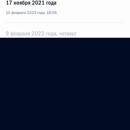
17 ноября 2021 года
10 февраля 2023 года, 16:59
9 февраля 2023 года, четверг
9 февраля 2023 года по поручению Президента
Российской Федерации начальник Управления
Генеральной прокуратуры Российской Федерации
в Центральном федеральном округе Наталья
Ростовцева провела в Приёмной Президента
Российской Федерации по приёму граждан
в Москве личный приём граждан
9 февраля 2023 года, 17:54
1 февраля 2023 года, среда