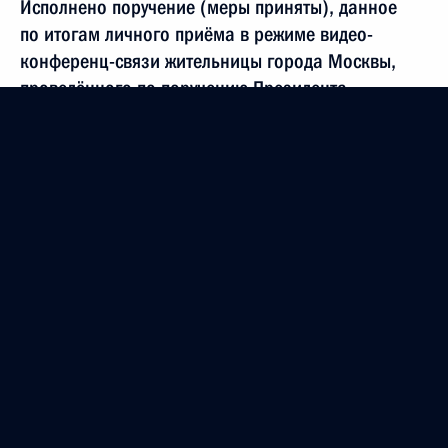
Исполнено поручение (меры приняты), данное
по итогам личного приёма в режиме видео-
конференц-связи жительницы города Москвы,
проведённого по поручению Президента
Российской Федерации Мэром Москвы Сергеем
Собяниным в Приёмной Президента Российской
Федерации по приёму граждан в Москве 16 мая
2024 года
4 сентября 2024 года, 17:07
О ходе исполнения поручения, данного по итогам
личного приёма в режиме видео-конференц-связи
жительницы города Москвы, проведённого
по поручению Президента Российской Федерации
Мэром Москвы Сергеем Собяниным в Приёмной
Президента Российской Федерации по приёму