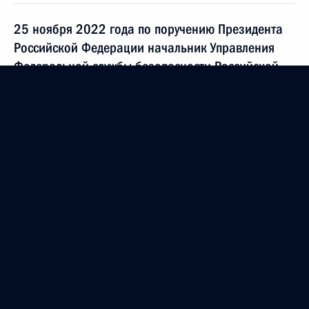
25 ноября 2022 года по поручению Президента
Российской Федерации начальник Управления
Федеральной службы безопасности Российской
Федерации по городу Москве и Московской
области Алексей Дорофеев провел в Приёмной
Президента Российской Федерации по приёму
граждан в Москве личный приём граждан
25 ноября 2022 года, 19:06
Исполнены поручения, данные по результатам
личного приёма, проведённого по поручению
Президента Российской Федерации исполняющим
обязанности начальника Межрегионального
территориального управления воздушного
транспорта Центральных районов Федерального