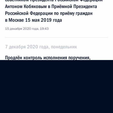
Антоном Кобяковым в Приёмной Президента
Российской Федерации по приёму граждан
в Москве 15 мая 2019 года
15 декабря 2020 года, 19:43
7 декабря 2020 года, понедельник
Продлён контроль исполнения поручения,
данного по итогам личного приёма в режиме
видео-конференц-связи жительницы Республики
Мордовия, проведённого по поручению
Президента Российской Федерации начальником
Управления Президента Российской Федерации
по работе с обращениями граждан
и организаций Михаилом Михайловским
в Приёмной Президента Российской Федерации