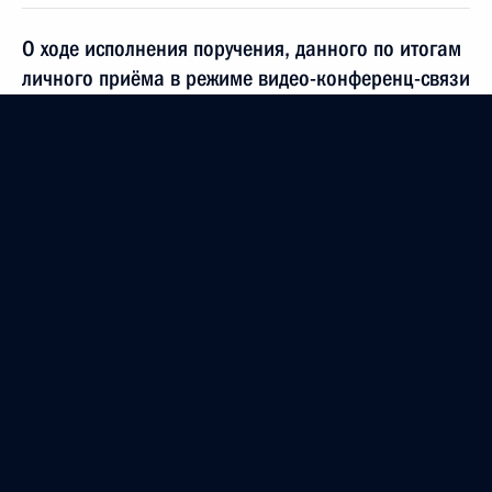
О ходе исполнения поручения, данного по итогам
личного приёма в режиме видео-конференц-связи
жительницы Липецкой области, проведённого
по поручению Президента Российской Федерации
начальником Управления Президента Российской
Федерации по приграничному сотрудничеству
Алексеем Филатовым в Приёмной Президента
Российской Федерации по приёму граждан
в Москве 31 января 2020 года
1 ноября 2021 года, 19:36
О ходе исполнения поручения, данного по итогам
личного приёма в режиме видео-конференц-связи
жителя Липецкой области, проведённого
по поручению Президента Российской Федерации