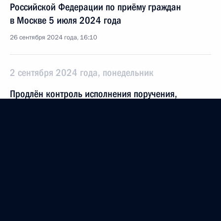
Российской Федерации по приёму граждан
в Москве 5 июля 2024 года
26 сентября 2024 года, 16:10
2 сентября 2024 года, понедельник
Продлён контроль исполнения поручения,
данного по итогам личного приёма в режиме
видео-конференц-связи жительницы Республики
Калмыкия, проведённого по поручению
Президента Российской Федерации начальником
Управления Президента Российской Федерации
по работе с обращениями граждан
и организаций Михаилом Михайловским
в Приёмной Президента Российской Федерации
по приёму граждан в Москве 19 июля 2024 года