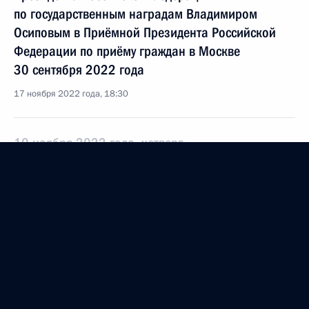
по государственным наградам Владимиром
Осиповым в Приёмной Президента Российской
Федерации по приёму граждан в Москве
30 сентября 2022 года
17 ноября 2022 года, 18:30
10 ноября 2022 года, четверг
О ходе исполнения поручения, данного по итогам
личного приёма в режиме видео-конференц-связи
жительницы Кировской области, проведённого
по поручению Президента Российской Федерации
начальником Управления Президента Российской
Федерации по государственным наградам
Владимиром Осиповым в Приёмной Президента
Российской Федерации по приёму граждан