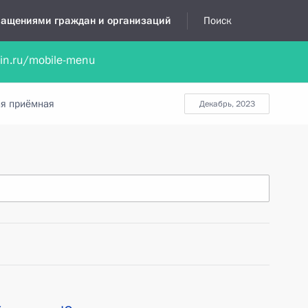
бращениями граждан и организаций
Поиск
lin.ru/mobile-menu
нта
Обратиться в устной форме
Новости
Обзоры обращени
я приёмная
декабрь, 2023