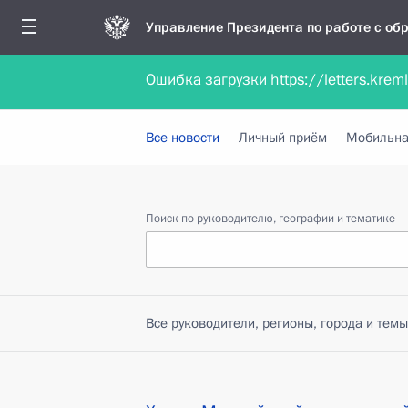
Управление Президента по работе с о
Ошибка загрузки https://letters.krem
Обратиться в форме электронного докуме
Все новости
Личный приём
Мобильна
Поиск по руководителю, географии и тематике
Все руководители, регионы, города и темы