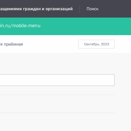
бращениями граждан и организаций
Поиск
lin.ru/mobile-menu
нта
Обратиться в устной форме
Новости
Обзоры обращени
я приёмная
сентябрь, 2023