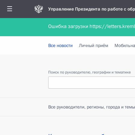
Управление Президента по работе с о
Ошибка загрузки https://letters.krem
Обратиться в форме электронного докуме
Все новости
Личный приём
Мобильна
Поиск по руководителю, географии и тематике
Все руководители, регионы, города и темы