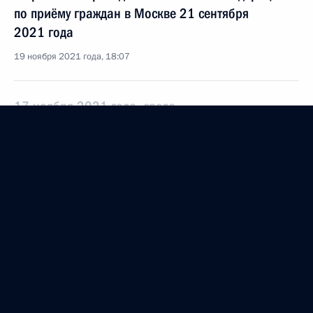
по приёму граждан в Москве 21 сентября
2021 года
19 ноября 2021 года, 18:07
17 ноября 2021 года, среда
Продолжен контроль исполнения поручения,
данного по итогам личного приёма в режиме
видео-конференц-связи жительницы Ивановской
области, проведённого по поручению Президента
Российской Федерации советником Президента
Российской Федерации Валерием Фадеевым
в Приёмной Президента Российской Федерации
по приёму граждан в Москве 29 сентября
2021 года
17 ноября 2021 года, 20:32