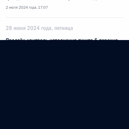
2 июля 2024 года, 17:07
28 июня 2024 года, пятница
Продлён контроль исполнения пункта 5 перечня
поручений, данных по итогам работы
в Республике Дагестан мобильной приёмной
Президента Российской Федерации
28 июня 2024 года, 16:14
О ходе исполнения пункта 5 перечня поручений,
данных по итогам работы в Республике Дагестан
мобильной приёмной Президента Российской
Федерации
28 июня 2024 года, 15:55