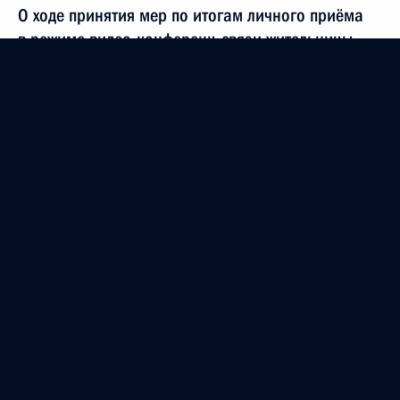
О ходе принятия мер по итогам личного приёма
в режиме видео-конференц-связи жительницы
Республики Крым, проведённого по поручению
Президента Российской Федерации начальником
Экспертного управления Президента Российской
Федерации Владимиром Симоненко в Приёмной
Президента Российской Федерации по приёму
граждан в Москве 2 февраля 2017 года
25 мая 2023 года, 18:04
16 мая 2023 года, вторник
Продлен контроль в рабочем порядке
за принятием мер по итогам личного приёма
в режиме видео-конференц-связи жительницы
Республики Крым, проведённого по поручению